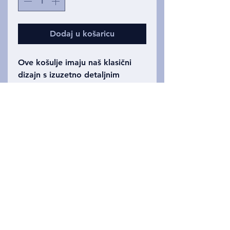
Dodaj u košaricu
Ove košulje imaju naš klasični
dizajn s izuzetno detaljnim
crtanjem lubanje čovjeka,
čimpanze, gorile, orangutana i
siamanga - pogled sprijeda na
prednjoj strani, pogled straga na
stražnjoj strani bijele košulje.
Upadljiva, ali otmjena košulja.
Veličine za odrasle male-xxxl.
Privacy Policy