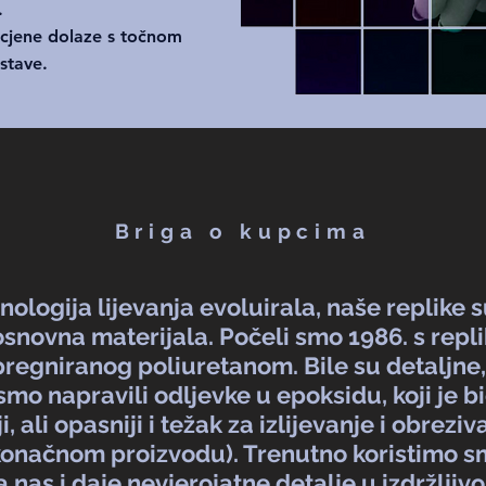
.
cjene dolaze s točnom
tave.
Briga o kupcima
nologija lijevanja evoluirala, naše replike s
 osnovna materijala. Počeli smo 1986. s rep
regniranog poliuretanom. Bile su detaljne, 
smo napravili odljevke u epoksidu, koji je b
iji, ali opasniji i težak za izlijevanje i obreziv
konačnom proizvodu). Trenutno koristimo sm
a nas i daje nevjerojatne detalje u izdržlji