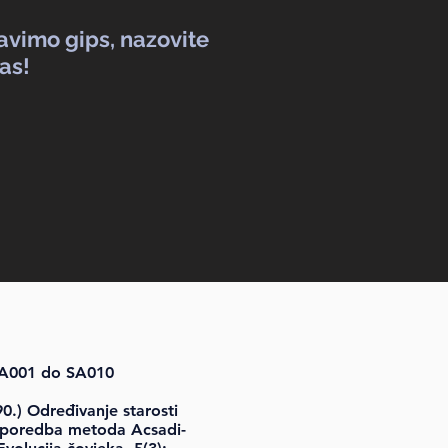
avimo gips, nazovite
as!
 SA001 do SA010
0.) Određivanje starosti
usporedba metoda Acsadi-