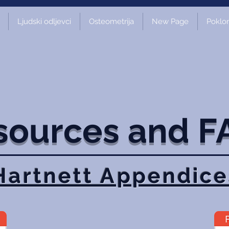
Ljudski odljevci
Osteometrija
New Page
Poklon
sources and F
Hartnett Appendice