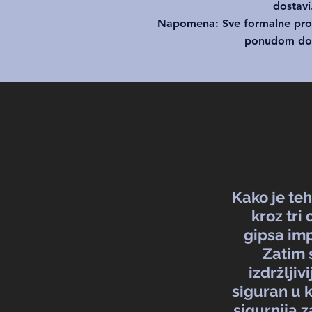
dostavi
Napomena: Sve formalne pro
ponudom dos
Kako je teh
kroz tri
gipsa imp
Zatim 
izdržljiv
siguran u 
sigurnija z