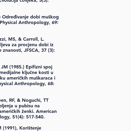
volucija čovjeka, 5(3):
6) Određivanje dobi muškog
Physical Anthropology, 69:
zzi, MS, & Carroll, L.
ljeva za procjenu dobi iz
e znanosti, JFSCA, 37 (3):
M (1985.) Epifizni spoj
medijalne ključne kosti u
u američkih muškaraca i
ysical Anthropology, 68:
een, RF, & Noguchi, TT
bljenja u pubisu na
meričkih ženki. American
logy, 51(4): 517-540.
 (1991), Korištenje