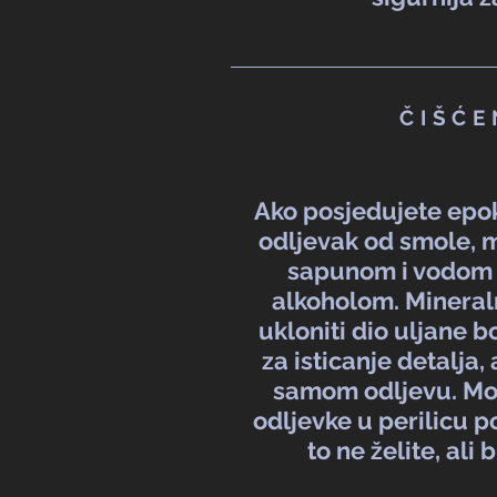
ČIŠĆE
Ako posjedujete epoks
odljevak od smole, m
sapunom i vodom i
alkoholom. Minera
ukloniti dio uljane bo
za isticanje detalja, 
samom odljevu. Mož
odljevke u perilicu 
to ne želite, ali 