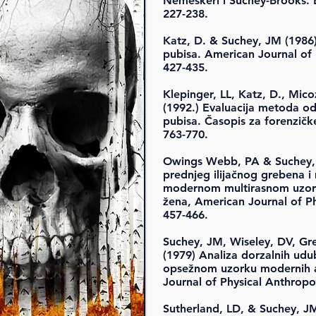
Nemeskeri i Suchey-Brooks. E
227-238.
Katz, D. & Suchey, JM (198
pubisa. American Journal of 
427-435.
Klepinger, LL, Katz, D., Mico
(1992.) Evaluacija metoda od
pubisa. Časopis za forenzičk
763-770.
Owings Webb, PA & Suchey, J
prednjeg ilijačnog grebena i 
modernom multirasnom uzork
žena, American Journal of Ph
457-466.
Suchey, JM, Wiseley, DV, Gr
(1979) Analiza dorzalnih udu
opsežnom uzorku modernih a
Journal of Physical Anthropo
Sutherland, LD, & Suchey, JM