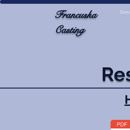
Francuska
Dom
Casting
Re