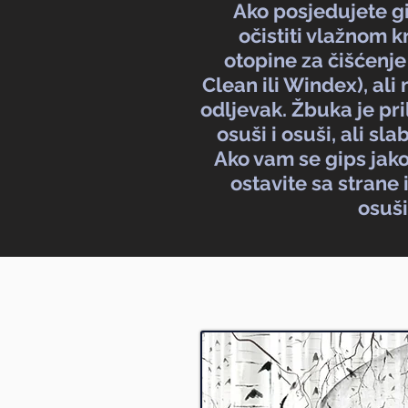
Ako posjedujete g
očistiti vlažnom
otopine za čišćenj
Clean ili Windex), al
odljevak. Žbuka je pri
osuši i osuši, ali sl
Ako vam se gips jak
ostavite sa strane 
osuši