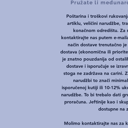
Pružate li međuna
Poštarina i troškovi rukovanj
artiklu, veličini narudžbe, tr
konačnom odredištu. Za n
kontaktirajte nas putem e-maila
način dostave trenutačno 
dostava (ekonomična ili prioritet
je znatno pouzdanija od osta
dostave i isporučuje se izrav
stoga ne zadržava na carini.
narudžbi to znači minim
isporučenoj kutiji ili 10-12% u
narudžbe. To bi trebalo dati g
proračuna. Jeftinije kao i sk
dostupne na z
Molimo kontaktirajte nas za 