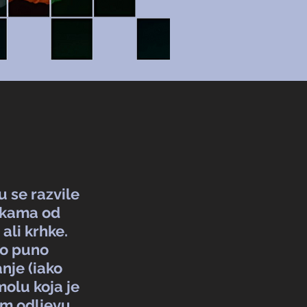
u se razvile
likama od
ali krhke.
io puno
anje (iako
olu koja je
vom odljevu.