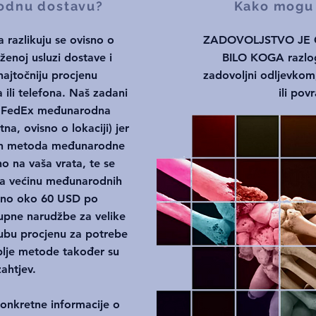
rodnu dostavu?
Kako mogu v
a razlikuju se ovisno o
ZADOVOLJSTVO JE
aženoj usluzi dostave i
BILO KOGA razlog
ajtočniju procjenu
zadovoljni odljevkom,
 ili telefona. Naš zadani
ili pov
je FedEx međunarodna
na, ovisno o lokaciji) jer
lih metoda međunarodne
no na vaša vrata, te se
 Za većinu međunarodnih
alno oko 60 USD po
kupne narudžbe za velike
rubu procjenu za potrebe
uplje metode također su
ahtjev.
konkretne informacije o