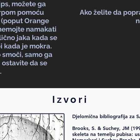
ips, možete ga
 krpom pomoću
Ako želite da popr
e (poput Orange
n
i nemojte namakati
lično jaka kada se
abi kada je mokra.
o smoči, samo ga
i ostavite da se
.
Izvori
Djelomična bibliografija za
Brooks, S. & Suchey, JM (199
skeleta na temelju pubisa: 