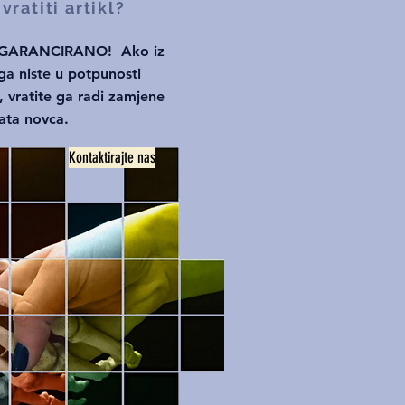
ratiti artikl?
 GARANCIRANO!
Ako iz
a niste u potpunosti
 vratite ga radi zamjene
rata novca.
Kontaktirajte nas