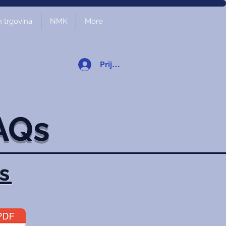
 trgovina
NMK
More
Prijava
AQs
s