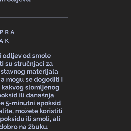
PRA
AK
i odljev od smole
ti su stručnjaci za
astavnog materijala
a mogu se dogoditi i
o kakvog slomljenog
poksid ili današnja
te 5-minutni epoksid
lite, možete koristiti
oksidu ili smoli, ali
 dobro na žbuku.