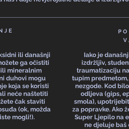
NJE
PO
V
idni ili današnji
Iako je današnj
ožete ga očistiti
izdržljiv, studen
li mineralnim
traumatizaciju n
lni duhovi mogu
tupim predmetom, 
je koja se koristi
nezgode. Kod bil
ali neće naštetiti
odljeva (gips, e
ete čak staviti
smola), upotrijebi
posuđa (ok, možda
za popravke. Ako že
biste mogli!).
Super Ljepilo na ep
ne djeluje baš