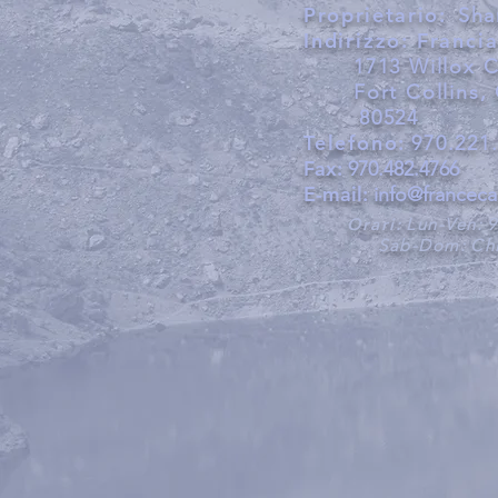
Proprietario:
Sha
Indirizzo:
Francia
1713 Willox 
Fort Collins,
80524
Telefono:
970.221
Fax:
970.482.4766
E-mail:
info@francec
Orari:
Lun-Ven:
9
Sab-Dom:
Ch