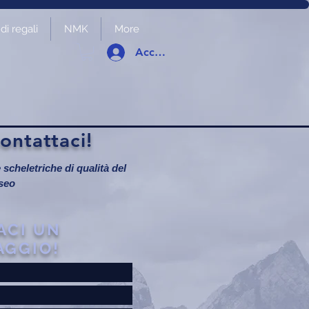
i regali
NMK
More
Accedi
ntattaci!
scheletriche di qualità del
seo
ACI UN
AGGIO!