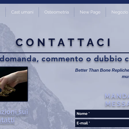
Cast umani
Osteometria
New Page
Negozio d
CONTATTACI
i domanda, commento o dubbio co
Better Than Bone Repliche 
mu
MAND
MESS
zioni sui
tatti