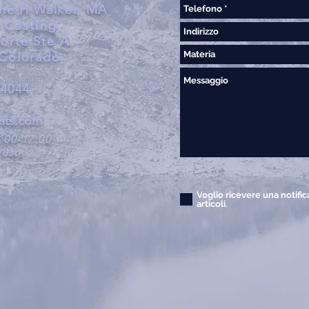
ne H Walker, MA
 Casting
Corte Ste A
 Colorado
.4044
asts.com
:00-17:00
iuso
Voglio ricevere una notific
articoli.