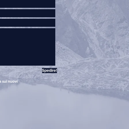
Spedire!
a sui nuovi