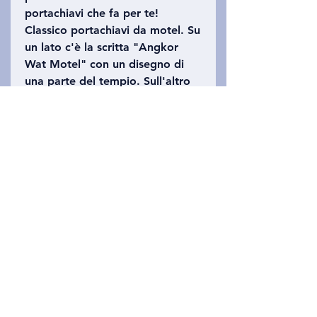
portachiavi che fa per te!
Classico portachiavi da motel. Su
un lato c'è la scritta "Angkor
Wat Motel" con un disegno di
una parte del tempio. Sull'altro
lato c'è la scritta "Siem Reap,
Cambogia" con il numero 402
(Angkor Wat si estende su 402
acri). Fai riferimento alla foto per
scegliere il portachiavi che
preferisci!
politica sulla riservatezza
Contattaci