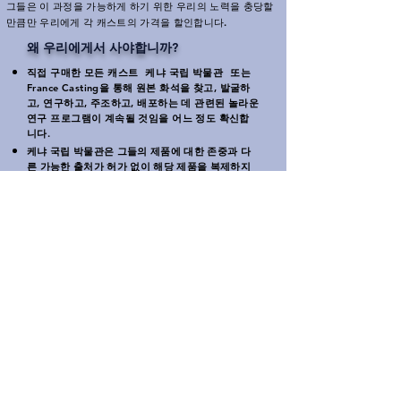
그들은 이 과정을 가능하게 하기 위한 우리의 노력을 충당할
만큼만 우리에게 각 캐스트의 가격을 할인합니다.
왜 우리에게서 사야합니까?
직접 구매한 모든 캐스트
케냐 국립 박물관
또는
France Casting을 통해 원본 화석을 찾고, 발굴하
고, 연구하고, 주조하고, 배포하는 데 관련된 놀라운
연구 프로그램이 계속될 것임을 어느 정도 확신합
니다.
케냐 국립 박물관은 그들의 제품에 대한 존중과 다
른 가능한 출처가 허가 없이 해당 제품을 복제하지
않도록 요청했습니다.
France Casting은 이러한 품질을 기대하는 사람들
에게 고품질 캐스트를 제공할 수 있도록 이 프로그
램을 마련했습니다.
다른 공급업체로부터 제품을 구매한다고 해서 케냐
국립 박물관 또는 지속적인 연구 노력에 대한 지원
이 보장되지는 않습니다.
중개 유통업체로서의 France Casting의 가용성은
주로 외국에서 주문하는 데 약간의 주저가 있을 수
있는 상황에서 케냐에서 구매를 용이하게 하기 위해
개발되었습니다.