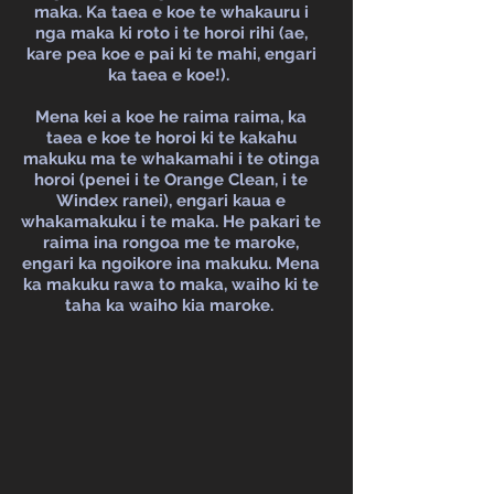
maka. Ka taea e koe te whakauru i
nga maka ki roto i te horoi rihi (ae,
kare pea koe e pai ki te mahi, engari
ka taea e koe!).
Mena kei a koe he raima raima, ka
taea e koe te horoi ki te kakahu
makuku ma te whakamahi i te otinga
horoi (penei i te Orange Clean, i te
Windex ranei), engari kaua e
whakamakuku i te maka. He pakari te
raima ina rongoa me te maroke,
engari ka ngoikore ina makuku. Mena
ka makuku rawa to maka, waiho ki te
taha ka waiho kia maroke.