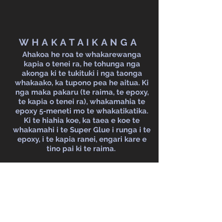
WHAKATAIKANGA
Ahakoa he roa te whakarewanga
kapia o tenei ra, he tohunga nga
akonga ki te tukituki i nga taonga
whakaako, ka tupono pea he aitua. Ki
nga maka pakaru (te raima, te epoxy,
te kapia o tenei ra), whakamahia te
epoxy 5-meneti mo te whakatikatika.
Ki te hiahia koe, ka taea e koe te
whakamahi i te Super Glue i runga i te
epoxy, i te kapia ranei, engari kare e
tino pai ki te raima.
Mena kei te pirangi koe kia
whakatikahia e matou te maka, waea
mai!
Puna