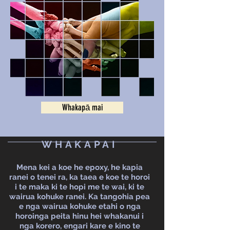
Whakapā mai
WHAKAPAI
Mena kei a koe he epoxy, he kapia
ranei o tenei ra, ka taea e koe te horoi
i te maka ki te hopi me te wai, ki te
wairua kohuke ranei. Ka tangohia pea
e nga wairua kohuke etahi o nga
horoinga peita hinu hei whakanui i
nga korero, engari kare e kino te