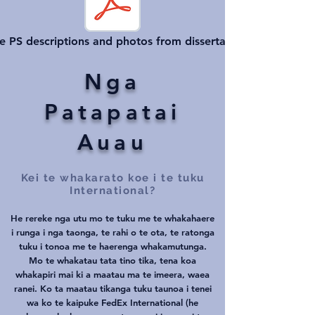
e PS descriptions and photos from dissertation
Nga
Patapatai
Auau
Kei te whakarato koe i te tuku
International?
He rereke nga utu mo te tuku me te whakahaere
i runga i nga taonga, te rahi o te ota, te ratonga
tuku i tonoa me te haerenga whakamutunga.
Mo te whakatau tata tino tika, tena koa
whakapiri mai ki a maatau ma te imeera, waea
ranei. Ko ta maatau tikanga tuku taunoa i tenei
wa ko te kaipuke FedEx International (he