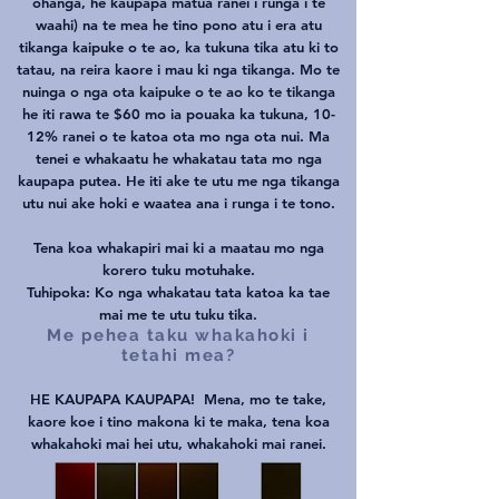
ohanga, he kaupapa matua ranei i runga i te
waahi) na te mea he tino pono atu i era atu
tikanga kaipuke o te ao, ka tukuna tika atu ki to
tatau, na reira kaore i mau ki nga tikanga. Mo te
nuinga o nga ota kaipuke o te ao ko te tikanga
he iti rawa te $60 mo ia pouaka ka tukuna, 10-
12% ranei o te katoa ota mo nga ota nui. Ma
tenei e whakaatu he whakatau tata mo nga
kaupapa putea. He iti ake te utu me nga tikanga
utu nui ake hoki e waatea ana i runga i te tono.
Tena koa whakapiri mai ki a maatau mo nga
korero tuku motuhake.
Tuhipoka: Ko nga whakatau tata katoa ka tae
mai me te utu tuku tika.
Me pehea taku whakahoki i
tetahi mea?
HE KAUPAPA KAUPAPA!
Mena, mo te take,
kaore koe i tino makona ki te maka, tena koa
whakahoki mai hei utu, whakahoki mai ranei.