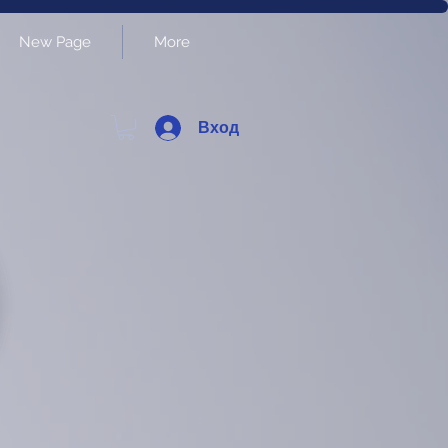
New Page
More
Вход