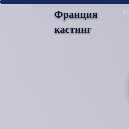
Франция
У 
кастинг