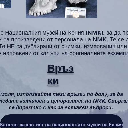
 с Националния музей на Кения (NMK), за да п
и са произведени от персонала на NMK. Те се д
 Те НЕ са дублирани от снимки, измервания или
А направени от калъпи на оригиналните екземп
Връз
ки
Моля, използвайте тези връзки по-долу, за да
ледате каталога и ценоразписа на NMK. Свърж
се директно с нас за всякакви въпроси.
Каталог за кастинг на националните музеи на Кения