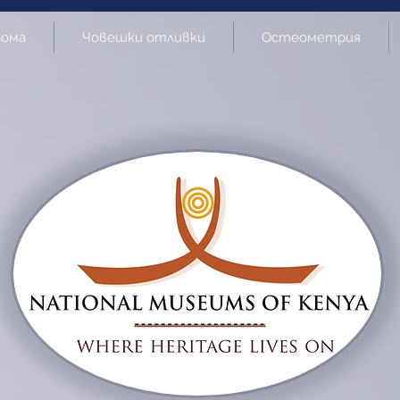
дома
Човешки отливки
Остеометрия