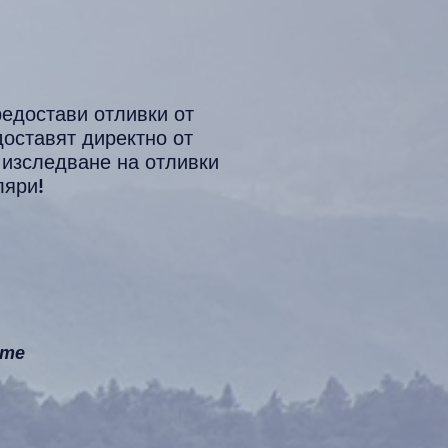
редостави отливки от
оставят директно от
 изследване на отливки
ляри!
ете