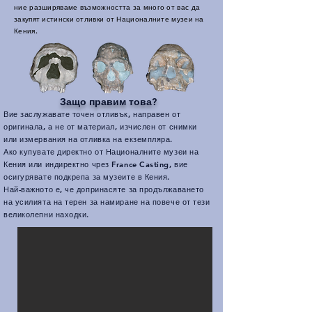
ние разширяваме възможността за много от вас да
закупят истински отливки от Националните музеи на
Кения.
Защо правим това?
Вие заслужавате точен отливък, направен от
оригинала, а не от материал, изчислен от снимки
или измервания на отливка на екземпляра.
Ако купувате директно от Националните музеи на
Кения или индиректно чрез France Casting, вие
осигурявате подкрепа за музеите в Кения.
Най-важното е, че допринасяте за продължаването
на усилията на терен за намиране на повече от тези
великолепни находки.