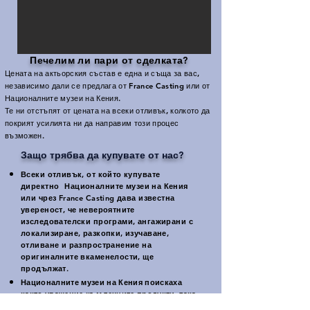
Печелим ли пари от сделката?
​
Цената на актьорския състав е една и съща за вас,
независимо дали се предлага от France Casting или от
Националните музеи на Кения.
Те ни отстъпят от цената на всеки отливък, колкото да
покрият усилията ни да направим този процес
възможен.
Защо трябва да купувате от нас?
Всеки отливък, от който купувате
директно
Националните музеи на Кения
или чрез France Casting дава известна
увереност, че невероятните
изследователски програми, ангажирани с
локализиране, разкопки, изучаване,
отливане и разпространение на
оригиналните вкаменелости, ще
продължат.
Националните музеи на Кения поискаха
както уважение към техните продукти, така
и други възможни източници да не