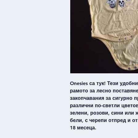
Onesies са тук! Тези удобн
рамото за лесно поставяне
закопчавания за сигурно п
различни по-светли цвето
зелени, розови, сини или 
бели, с черепи отпред и от
18 месеца.