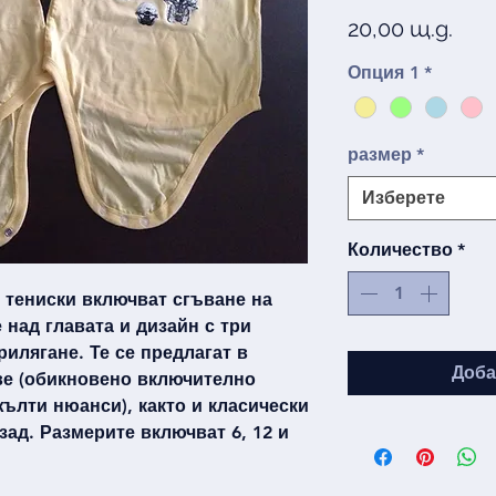
Цен
20,00 щ.д.
Опция 1
*
размер
*
Изберете
Количество
*
и тениски включват сгъване на
 над главата и дизайн с три
рилягане. Те се предлагат в
Доба
ве (обикновено включително
жълти нюанси), както и класически
зад. Размерите включват 6, 12 и