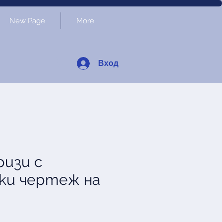
New Page
More
Вход
ризи с
ски чертеж на