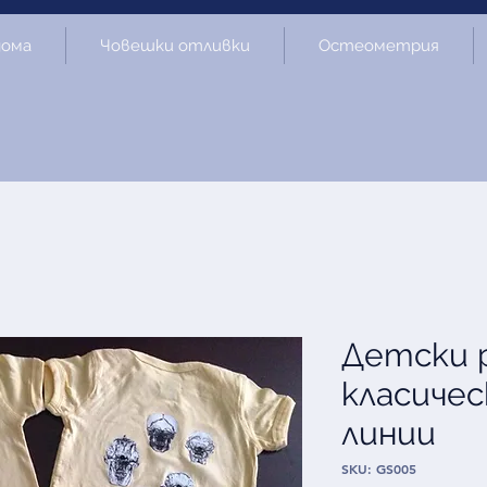
дома
Човешки отливки
Остеометрия
Детски 
класиче
линии
SKU: GS005