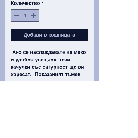
Количество
*
Добави в кошницата
Ако се наслаждавате на меко
и удобно усещане, тези
качулки със сигурност ще ви
харесат. Показаният тъмен
хедър е оригиналната щампа,
но някои цветове също са
налични, включително
червено, зелено и тъмно
синьо, а други варират
според нашите капризи при
всяко отпечатване.
Възрастен качулки се