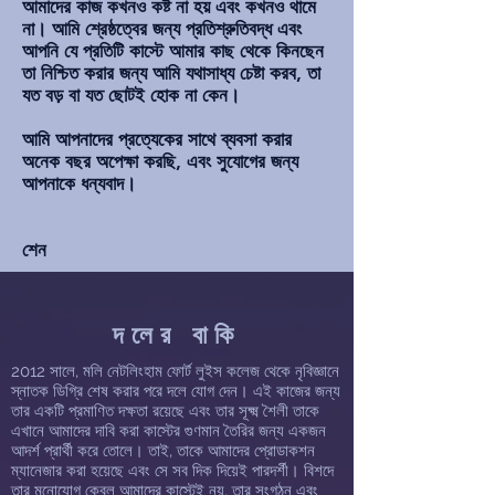
আমাদের কাজ কখনও কষ্ট না হয় এবং কখনও থামে
না। আমি শ্রেষ্ঠত্বের জন্য প্রতিশ্রুতিবদ্ধ এবং
আপনি যে প্রতিটি কাস্টে আমার কাছ থেকে কিনছেন
তা নিশ্চিত করার জন্য আমি যথাসাধ্য চেষ্টা করব, তা
যত বড় বা যত ছোটই হোক না কেন।
আমি আপনাদের প্রত্যেকের সাথে ব্যবসা করার
অনেক বছর অপেক্ষা করছি, এবং সুযোগের জন্য
আপনাকে ধন্যবাদ।
শেন
দলের বাকি
2012 সালে, মলি নেটলিংহাম ফোর্ট লুইস কলেজ থেকে নৃবিজ্ঞানে
স্নাতক ডিগ্রি শেষ করার পরে দলে যোগ দেন। এই কাজের জন্য
তার একটি প্রমাণিত দক্ষতা রয়েছে এবং তার সূক্ষ্ম শৈলী তাকে
এখানে আমাদের দাবি করা কাস্টের গুণমান তৈরির জন্য একজন
আদর্শ প্রার্থী করে তোলে। তাই, তাকে আমাদের প্রোডাকশন
ম্যানেজার করা হয়েছে এবং সে সব দিক দিয়েই পারদর্শী। বিশদে
তার মনোযোগ কেবল আমাদের কাস্টেই নয়, তার সংগঠন এবং