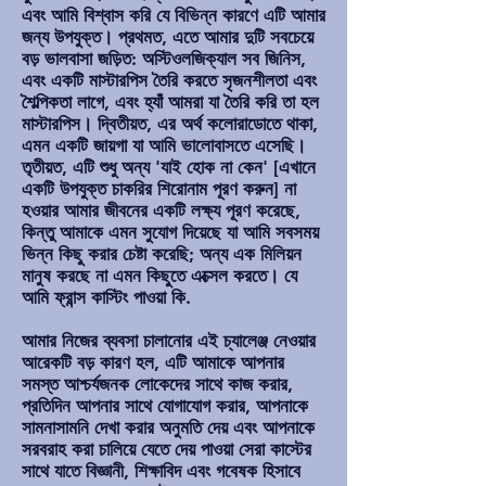
এবং আমি বিশ্বাস করি যে বিভিন্ন কারণে এটি আমার
জন্য উপযুক্ত। প্রথমত, এতে আমার দুটি সবচেয়ে
বড় ভালবাসা জড়িত: অস্টিওলজিক্যাল সব জিনিস,
এবং একটি মাস্টারপিস তৈরি করতে সৃজনশীলতা এবং
শৈল্পিকতা লাগে, এবং হ্যাঁ আমরা যা তৈরি করি তা হল
মাস্টারপিস। দ্বিতীয়ত, এর অর্থ কলোরাডোতে থাকা,
এমন একটি জায়গা যা আমি ভালোবাসতে এসেছি।
তৃতীয়ত, এটি শুধু অন্য 'যাই হোক না কেন' [এখানে
একটি উপযুক্ত চাকরির শিরোনাম পূরণ করুন] না
হওয়ার আমার জীবনের একটি লক্ষ্য পূরণ করেছে,
কিন্তু আমাকে এমন সুযোগ দিয়েছে যা আমি সবসময়
ভিন্ন কিছু করার চেষ্টা করেছি; অন্য এক মিলিয়ন
মানুষ করছে না এমন কিছুতে এক্সেল করতে। যে
আমি ফ্রান্স কাস্টিং পাওয়া কি.
আমার নিজের ব্যবসা চালানোর এই চ্যালেঞ্জ নেওয়ার
আরেকটি বড় কারণ হল, এটি আমাকে আপনার
সমস্ত আশ্চর্যজনক লোকেদের সাথে কাজ করার,
প্রতিদিন আপনার সাথে যোগাযোগ করার, আপনাকে
সামনাসামনি দেখা করার অনুমতি দেয় এবং আপনাকে
সরবরাহ করা চালিয়ে যেতে দেয় পাওয়া সেরা কাস্টের
সাথে যাতে বিজ্ঞানী, শিক্ষাবিদ এবং গবেষক হিসাবে