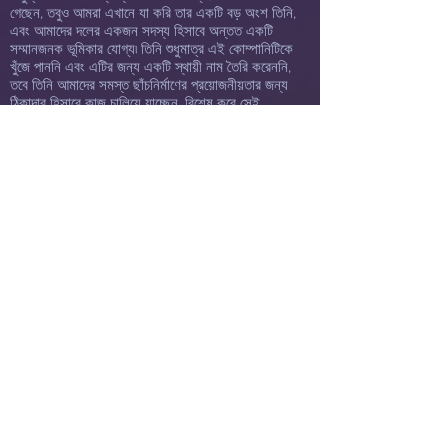
গেছেন, তবুও আমরা এখানে যা করি তার একটি বড় অংশ তিনি,
এবং আমাদের দলের একজন সদস্য হিসাবে অন্তত একটি
সম্মানজনক ভূমিকার যোগ্য৷ তিনি শুধুমাত্র এই কোম্পানিটিকে
খুঁজে পাননি এবং এটির জন্য একটি স্থায়ী নাম তৈরি করেননি,
তবে তিনি আমাদের সমস্ত ছাঁচনির্মাণের প্রয়োজনীয়তার জন্য
ঠিকাদার হিসাবে কাজ চালিয়ে যাচ্ছেন, বিশেষ করে সেই
সত্যিকারের চতুর আইটেমগুলি যা বিশ্বের অন্য কোনও মানুষ এত
ভালভাবে ছাঁচে ফেলতে পারে। তার বহু বছরের জ্ঞান এবং
অভিজ্ঞতা সারা বিশ্ব থেকে ঢালাই এবং কাস্টিং আইটেমগুলি
একটি অমূল্য সম্পদ যা আমরা যা করি তার জন্য অপরিহার্য।
ব্যবসার পরিবর্তন এবং উন্নতির জন্য আমাদের কাছে থাকা
যেকোনো সমস্যা, উদ্বেগ বা ধারণার জন্য তিনি একটি দুর্দান্ত
বোর্ড। তিনি অনেক উপায়ে একটি ধ্রুবক সমর্থন এবং তিনি
সম্ভবত জানতে পারে তার চেয়ে বেশি প্রশংসা করা হয়. তার
উপহার এবং প্রতিভা তার কাস্টম কাস্টিং, তার বই, তার ফরেনসিক
দক্ষতা, তার ফটোগ্রাফি এবং মানুষের জন্য তার অকৃত্রিম
ভালবাসা এবং উদ্বেগের মাধ্যমে বিশ্বকে আশীর্বাদ করে চলেছে,
যা আপনি যদি কখনও তার সাথে দেখা করেন তবে আপনি অভিজ্ঞতা
পেয়েছেন এবং আমি যা উল্লেখ করেছি তা জানেন। তিনি একজন
মহিলার রত্ন এবং আমি তার সাথে ঘনিষ্ঠভাবে জানতে এবং কাজ
করতে পেরে সৌভাগ্যবান। তিনি আমাদের ওয়েবসাইটে, কোম্পানি,
ফ্রান্স কাস্টম কাস্টিং এর মাধ্যমে অ-মানব প্রাইমেটদের
সরবরাহকারী।