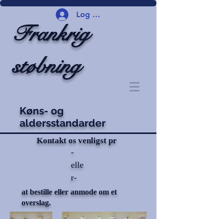
Log ind
Frankrig
støbning
Køns- og
aldersstandarder
Kontakt os venligst pr
-
elle
r-
at bestille eller anmode om et
overslag.