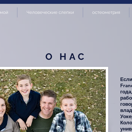
мой
Человеческие слепки
остеометрия
О НАС
Если
Fran
года
рабо
гово
вла
Уоке
Коло
унив