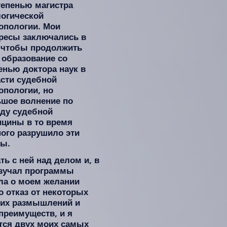
тепенью магистра
огической
опологии. Мои
ресы заключались в
 чтобы продолжить
 образование со
енью доктора наук в
сти судебной
опологии, но
шое волнение по
ду судебной
цины в то время
ого разрушило эти
ы.
ь с ней над делом и, в
 изучал программы
ила о моем желании
о отказ от некоторых
лгих размышлений и
 преимуществ, и я
ется двух моих самых