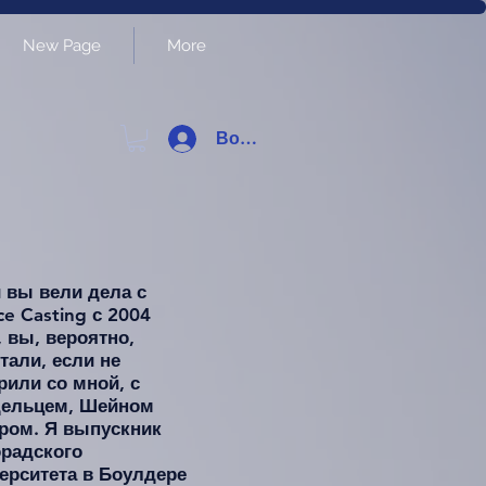
New Page
More
Войти
 вы вели дела с
ce Casting с 2004
, вы, вероятно,
тали, если не
рили со мной, с
дельцем, Шейном
ром. Я выпускник
радского
ерситета в Боулдере