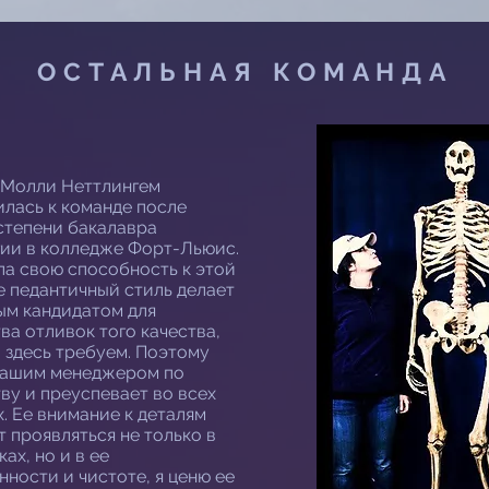
ОСТАЛЬНАЯ КОМАНДА
у Молли Неттлингем
лась к команде после
степени бакалавра
ии в колледже Форт-Льюис.
ла свою способность к этой
ее педантичный стиль делает
ым кандидатом для
ва отливок того качества,
 здесь требуем. Поэтому
нашим менеджером по
ву и преуспевает во всех
. Ее внимание к деталям
 проявляться не только в
ах, но и в ее
нности и чистоте, я ценю ее