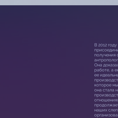
В 2012 год
присоедини
получения 
антрополог
Она доказа
работе, а 
ее идеальн
производст
которое мы
она стала 
производст
отношениях
продолжает
наших слепк
организова