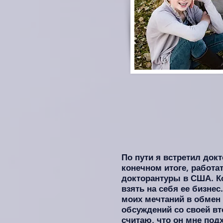
По пути я встретил док
конечном итоге, работат
докторантуры в США. Ко
взять на себя ее бизне
моих мечтаний в обмен 
обсуждений со своей вт
считаю, что он мне под