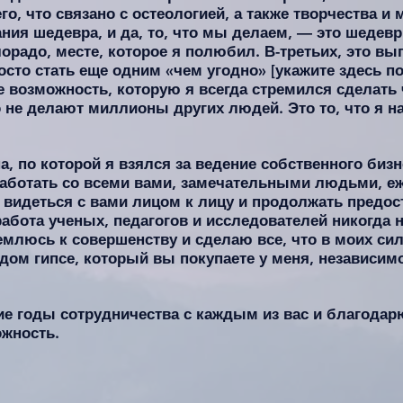
о, что связано с остеологией, а также творчества и 
ия шедевра, и да, то, что мы делаем, — это шедевр
лорадо, месте, которое я полюбил. В-третьих, это в
осто стать еще одним «чем угодно» [укажите здесь 
е возможность, которую я всегда стремился сделать 
го не делают миллионы других людей. Это то, что я 
, по которой я взялся за ведение собственного бизн
работать со всеми вами, замечательными людьми, е
 видеться с вами лицом к лицу и продолжать предо
абота ученых, педагогов и исследователей никогда н
емлюсь к совершенству и сделаю все, что в моих сил
дом гипсе, который вы покупаете у меня, независимо
е годы сотрудничества с каждым из вас и благодарю
жность.