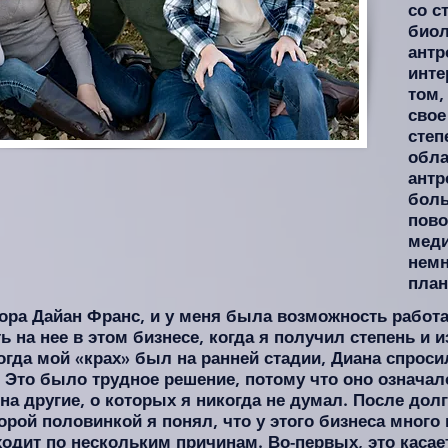
со с
биол
антр
инте
том,
свое
степ
обла
антр
боль
пово
меди
немн
план
тора Дайан Франс, и у меня была возможность работат
ь на нее в этом бизнесе, когда я получил степень и
гда мой «крах» был на ранней стадии, Диана спрос
с. Это было трудное решение, потому что оно означал
на другие, о которых я никогда не думал. После до
орой половинкой я понял, что у этого бизнеса много
ходит по нескольким причинам. Во-первых, это каса