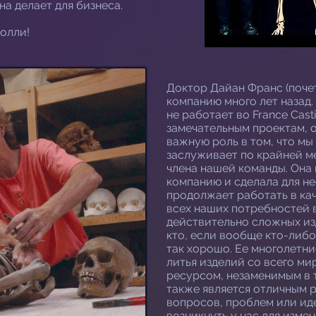
она делает для бизнеса.
олли!
Доктор Дайан Франс (поче
компанию много лет назад.
не работает во France Cast
замечательным проектам, 
важную роль в том, что мы 
заслуживает по крайней м
члена нашей команды. Она 
компанию и сделала для не
продолжает работать в ка
всех наших потребностей в
действительно сложных из
кто, если вообще кто-либо
так хорошо. Ее многолетни
литья изделий со всего ми
ресурсом, незаменимым в т
также является отличным 
вопросов, проблем или ид
возникнуть у нас для изме