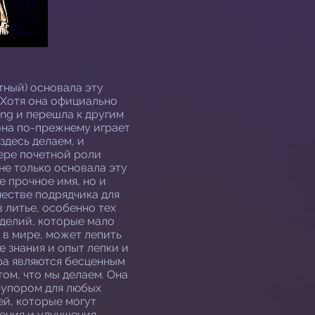
тный) основала эту
 Хотя она официально
ing и перешла к другим
она по-прежнему играет
здесь делаем, и
ере почетной роли
не только основала эту
е прочное имя, но и
честве подрядчика для
 литье, особенно тех
делий, которые мало
 в мире, может лепить
е знания и опыт лепки и
ра являются бесценным
ом, что мы делаем. Она
рупором для любых
ей, которые могут
нения и улучшения