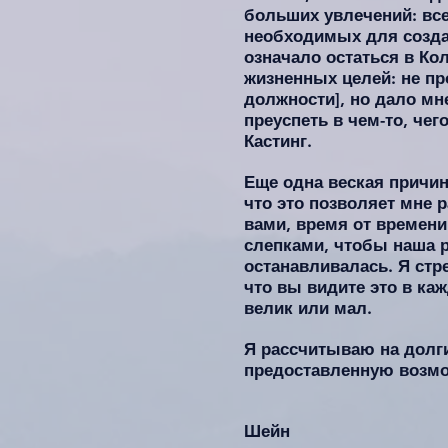
больших увлечений: всег
необходимых для создан
означало остаться в Ко
жизненных целей: не пр
должности], но дало мн
преуспеть в чем-то, че
Кастинг.
Еще одна веская причина
что это позволяет мне 
вами, время от времени
слепками, чтобы наша р
останавливалась. Я стр
что вы видите это в каж
велик или мал.
Я рассчитываю на долги
предоставленную возмо
Шейн