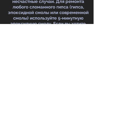
несчастные случаи. Для ремонта
любого сломанного гипса (гипса,
эпоксидной смолы или современной
смолы) используйте 5-минутную
эпоксидную смолу. Если вы хотите,
вы можете использовать суперклей
на эпоксидной смоле или смоле, но
он не очень хорошо работает на
гипсе.
Если вы хотите, чтобы мы
отремонтировали гипс, звоните!
Источники