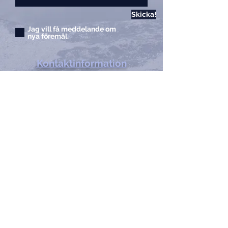
Skicka!
Jag vill få meddelande om
nya föremål.
Kontaktinformation
Ägare:
Shane H Walker, MA
Adress:
France Casting
1713 Willox Court Ste A
Fort Collins, Colorado
80524
Telefon:
970.221.4044
Fax:
970.482.4766
E-post:
info@francecasts.com
Öppettider:
mån-fre:
9:00-17:00
Lör-sön:
Stängt
Privacy Policy
Kontakta oss