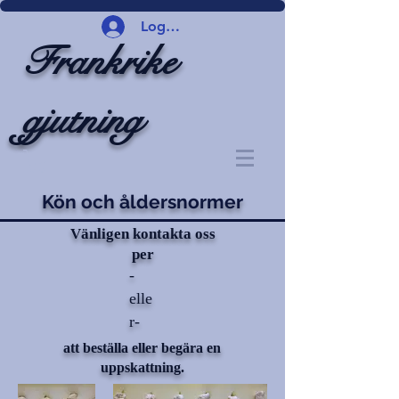
Logga in
Frankrike
gjutning
Kön och åldersnormer
Vänligen kontakta oss
per
-
elle
r-
att beställa eller begära en
uppskattning.