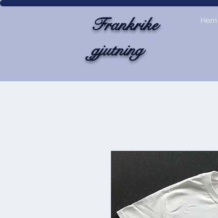
Frankrike
Hem
gjutning