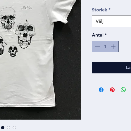
Storlek
*
Välj
Antal
*
Lä