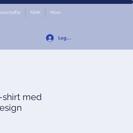
resentaffär
NMK
More
Logga in
T-shirt med
design