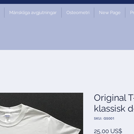
Mänskliga avgjutningar
Osteometri
New Page
P
Original 
klassisk 
SKU: GS001
Pris
25,00 US$