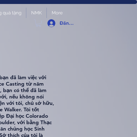
g quà tặng
NMK
More
Đăng nhập
bạn đã làm việc với
ce Casting từ năm
, bạn có thể đã làm
với, nếu không nói
ện với tôi, chủ sở hữu,
 Walker. Tôi tốt
ệp Đại học Colorado
Boulder, với bằng Thạc
hân chủng học Sinh
Sở thích của tôi là