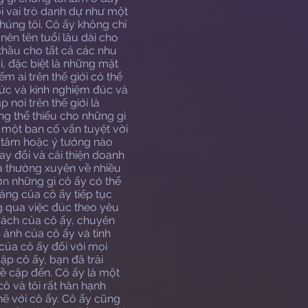
i vai trò danh dự như một
húng tôi. Cô ấy không chỉ
nên tên tuổi lâu dài cho
thầu cho tất cả các nhu
, đặc biệt là những mặt
m ai trên thế giới có thể
hức và kinh nghiệm đúc và
nơi trên thế giới là
ng thể thiếu cho những gì
 một ban cố vấn tuyệt vời
 tâm hoặc ý tưởng nào
ay đổi và cải thiện doanh
a thường xuyên về nhiều
n những gì cô ấy có thể
ăng của cô ấy tiếp tục
g qua việc đúc theo yêu
sách của cô ấy, chuyên
 ảnh của cô ấy và tình
của cô ấy đối với mọi
p cô ấy, bạn đã trải
đề cập đến. Cô ấy là một
ô và tôi rất hân hạnh
hẽ với cô ấy. Cô ấy cũng