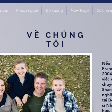
g chủ
Phách người
Đo xương
New Page
Cửa hàn
VỀ CHÚNG
TÔI
Nếu 
Fran
2004
việc 
chuy
Shane
nghi
tại 
sĩ N
học. 