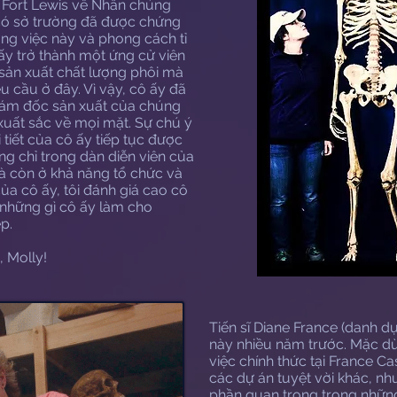
 Fort Lewis về Nhân chủng
có sở trường đã được chứng
ng việc này và phong cách tỉ
ấy trở thành một ứng cử viên
 sản xuất chất lượng phôi mà
u cầu ở đây. Vì vậy, cô ấy đã
ám đốc sản xuất của chúng
xuất sắc về mọi mặt. Sự chú ý
 tiết của cô ấy tiếp tục được
ng chỉ trong dàn diễn viên của
à còn ở khả năng tổ chức và
ủa cô ấy, tôi đánh giá cao cô
 những gì cô ấy làm cho
p.
 Molly!
Tiến sĩ Diane France (danh d
này nhiều năm trước. Mặc d
việc chính thức tại France C
các dự án tuyệt vời khác, nh
phần quan trọng trong những