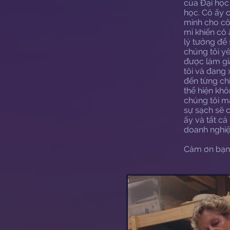
của Đại học
học. Cô ấy 
minh cho cô
mỉ khiến cô 
lý tưởng để
chúng tôi yê
được làm gi
tôi và đang 
đến từng chi
thể hiện khô
chúng tôi m
sự sạch sẽ c
ấy và tất cả
doanh nghiệ
Cảm ơn bạn,