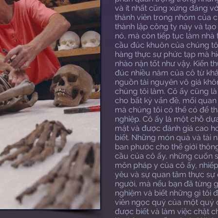
và ít nhất cũng xứng đáng vớ
thành viên trong nhóm của c
thành lập công ty này và tạo 
nó, mà còn tiếp tục làm nhà 
cầu đúc khuôn của chúng tôi
hàng thực sự phức tạp mà hiế
nhào nặn tốt như vậy. Kiến t
đúc nhiều năm của cô từ khắp 
nguồn tài nguyên vô giá khô
chúng tôi làm. Cô ấy cũng là
cho bất kỳ vấn đề, mối quan
mà chúng tôi có thể có để th
nghiệp. Cô ấy là một chỗ dự
mặt và được đánh giá cao hơ
biết. Những món quà và tài n
ban phước cho thế giới thôn
cầu của cô ấy, những cuốn 
môn pháp y của cô ấy, nhiếp
yêu và sự quan tâm thực sự 
người, mà nếu bạn đã từng gặ
nghiệm và biết những gì tôi 
viên ngọc quý của một quý c
được biết và làm việc chặt c