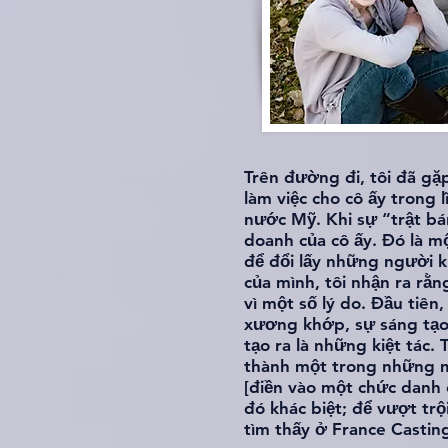
Trên đường đi, tôi đã gặp
làm việc cho cô ấy trong 
nước Mỹ. Khi sự “trật bá
doanh của cô ấy. Đó là m
để đổi lấy những người k
của mình, tôi nhận ra rằn
vì một số lý do. Đầu tiên
xương khớp, sự sáng tạo 
tạo ra là những kiệt tác.
thành một trong những mụ
[điền vào một chức danh c
đó khác biệt; để vượt tr
tìm thấy ở France Castin