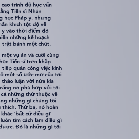
 cao trình độ học vấn
bằng Tiến sĩ Nhân
g học Pháp y, nhưng
hấn khích tột độ về
 y vào thời điểm đó
hiến những kế hoạch
ị trật bánh một chút.
g một vụ án và cuối cùng
học Tiến sĩ trên khắp
 tiếp quản công việc kinh
 bỏ một số ước mơ của tôi
 thảo luận với nửa kia
 rằng nó phù hợp với tôi
ất cả những thứ thuộc về
âng những gì chúng tôi
u thích. Thứ ba, nó hoàn
khác 'bất cứ điều gì'
luôn tìm cách làm điều gì
được. Đó là những gì tôi