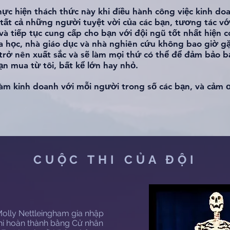
hực hiện thách thức này khi điều hành công việc kinh doa
i tất cả những người tuyệt vời của các bạn, tương tác v
và tiếp tục cung cấp cho bạn với đội ngũ tốt nhất hiện 
hoa học, nhà giáo dục và nhà nghiên cứu không bao giờ 
t trở nên xuất sắc và sẽ làm mọi thứ có thể để đảm bảo 
n mua từ tôi, bất kể lớn hay nhỏ.
àm kinh doanh với mỗi người trong số các bạn, và cảm ơ
CUỘC THI CỦA ĐỘI
olly Nettleingham gia nhập
i hoàn thành bằng Cử nhân