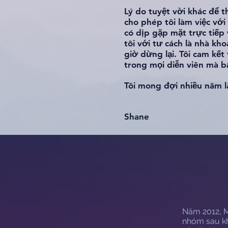
Lý do tuyệt vời khác để t
cho phép tôi làm việc vớ
có dịp gặp mặt trực tiếp 
tôi với tư cách là nhà k
giờ dừng lại. Tôi cam kế
trong mọi diễn viên mà bạ
Tôi mong đợi nhiều năm l
Shane
Năm 2012, M
nhóm sau kh