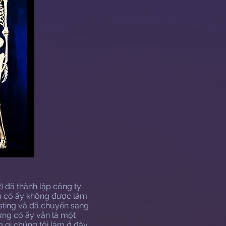
ự) đã thành lập công ty
ù cô ấy không được làm
asting và đã chuyển sang
ưng cô ấy vẫn là một
 gì chúng tôi làm ở đây