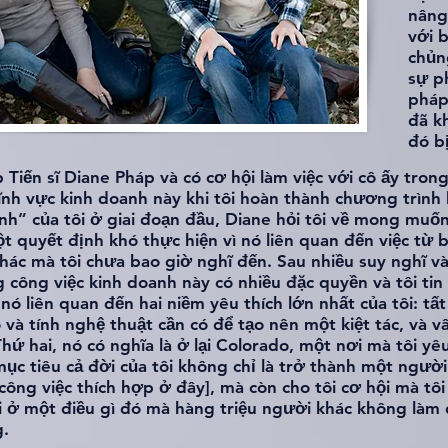
nâng
với 
chủn
sự p
pháp
đã k
đó b
 Tiến sĩ Diane Pháp và có cơ hội làm việc với cô ấy tron
lĩnh vực kinh doanh này khi tôi hoàn thành chương trình 
nh” của tôi ở giai đoạn đầu, Diane hỏi tôi về mong muốn
ột quyết định khó thực hiện vì nó liên quan đến việc từ
hác mà tôi chưa bao giờ nghĩ đến. Sau nhiều suy nghĩ và
g công việc kinh doanh này có nhiều đặc quyền và tôi tin
, nó liên quan đến hai niềm yêu thích lớn nhất của tôi: t
và tính nghệ thuật cần có để tạo nên một kiệt tác, và v
 Thứ hai, nó có nghĩa là ở lại Colorado, một nơi mà tôi yê
c tiêu cả đời của tôi không chỉ là trở thành một người 
ông việc thích hợp ở đây], mà còn cho tôi cơ hội mà tôi 
ội ở một điều gì đó mà hàng triệu người khác không làm 
g.