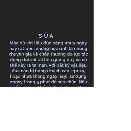
SỬA
Mặc dù vật liệu đúc bằng nhựa ngày
nay rất bền, nhưng học sinh là những
chuyên gia về chấn thương do lực tác
động đối với tài liệu giảng dạy và có
thể xảy ra tai nạn. Với bất kỳ vật liệu
đúc nào bị hỏng (thạch cao, epoxy,
hoặc nhựa thông ngày nay), sử dụng
epoxy trong 5 phút để sửa chữa. Nếu
muốn, bạn có thể sử dụng Super Glue
trên epoxy hoặc nhựa thông, nhưng nó
không hoạt động tốt trên thạch cao.
Nếu bạn muốn chúng tôi sửa chữa dàn
diễn viên, hãy gọi cho chúng tôi!