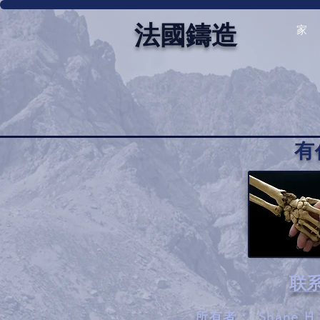
法國鑄造
家
有
联
所有者：
Shane 