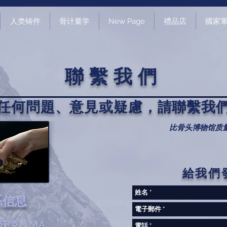
人类铸件
骨计量学
New Page
禮品店
國家
聯繫我們
任何問題、意見或疑慮，請聯繫我
比骨头博物馆质
給我們
系信息
H 沃克，MA