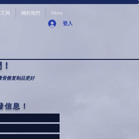
軍工局
關於我們
More
登入
們！
量骨骼复制品更好
發信息！