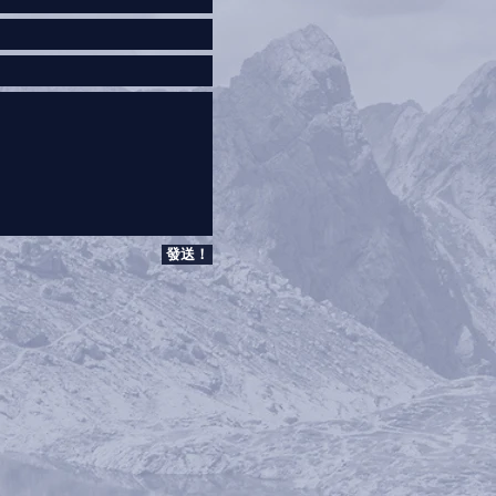
發送！
。