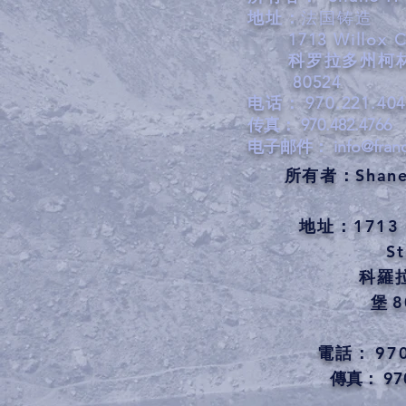
地址：
法国铸造
1713 Willox 
科罗拉多州柯
80524
电话：
970.221.40
传真：
970.482.4766
电子邮件：
info@fran
所有者：Shane 
地址：1713 W
St
科羅
堡
8
電話：
97
傳真：
97