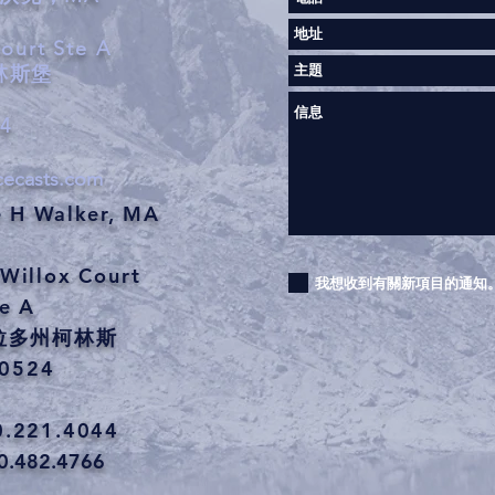
Court Ste A
林斯堡
44
cecasts.com
H Walker, MA
illox Court
我想收到有關新項目的通知
e A
拉多州柯林斯
0524
0.221.4044
0.482.4766