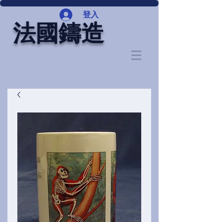
登入
法國鑄造