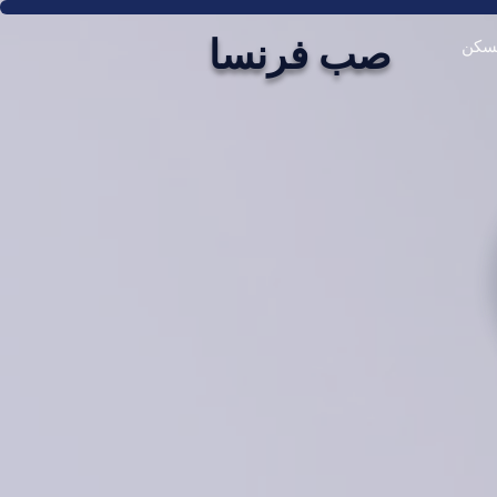
صب فرنسا
سكن