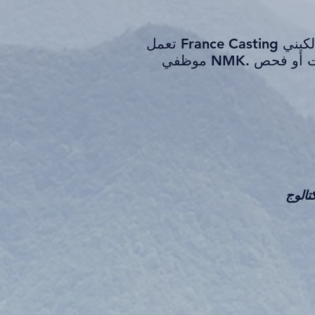
تعمل France Casting مع المتحف الوطني الكيني (NMK) لتوفير ممثلين من كينيا. هذه المواد مصنوعة من قبل
موظفي NMK. يتم شحنها مباشرة من نيروبي ، كينيا ، إليك. لم يتم نسخها من الصور أو القياسات أو فحص
وقائمة