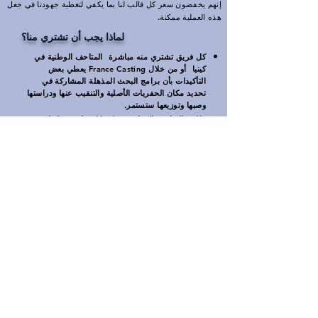
إنهم يخفضون سعر كل قالب لنا بما يكفي لتغطية جهودنا في جعل
هذه العملية ممكنة.
لماذا يجب أن تشتري منا؟
كل فريق تشتري منه مباشرة
المتاحف الوطنية في
كينيا
أو من خلال France Casting يعطي بعض
التأكيدات بأن برامج البحث المذهلة المشاركة في
تحديد مكان الحفريات الأصلية والتنقيب عنها ودراستها
وصبها وتوزيعها ستستمر.
طلبت المتاحف الوطنية في كينيا احترام منتجاتها وعدم
تكرار المصادر المحتملة الأخرى لتلك المنتجات دون إذن.
وضعت France Casting هذا البرنامج من أجل ضمان
توفر القوالب عالية الجودة لأولئك الذين يتوقعون هذه
الجودة.
لا يوفر الشراء من موردين آخرين أي ضمان لدعم
المتاحف الوطنية في كينيا أو جهودهم البحثية المستمرة.
تم تطوير توفر France Casting كموزع وسيط بشكل
أساسي من أجل تسهيل عمليات الشراء من كينيا في
الظروف التي قد يكون فيها بعض التردد في الطلب من
مصدر أجنبي.
Privacy Policy