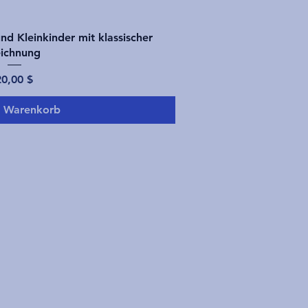
nellansicht
und Kleinkinder mit klassischer
ichnung
reis
20,00 $
n Warenkorb