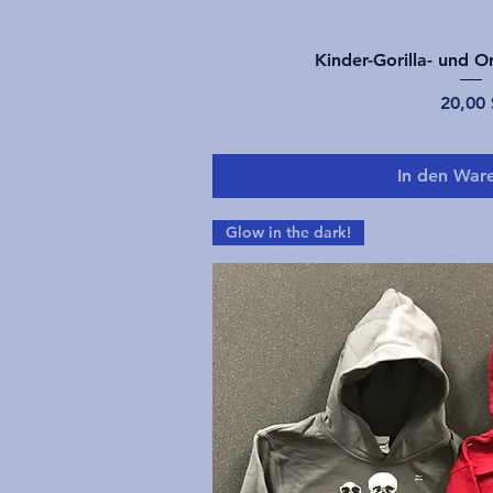
Schnellans
Kinder-Gorilla- und O
Preis
20,00 
In den War
Glow in the dark!