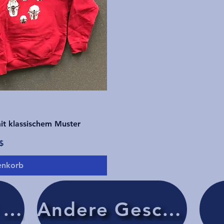
icht
t klassischem Muster
$
enkorb
Kleidung für Erwachsene
Andere Geschenke