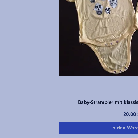
Schnellans
Baby-Strampler mit klassi
Preis
20,00 
In den War