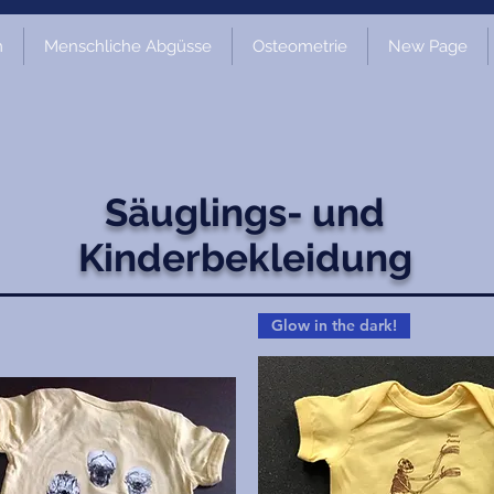
m
Menschliche Abgüsse
Osteometrie
New Page
Säuglings- und
Kinderbekleidung
Glow in the dark!