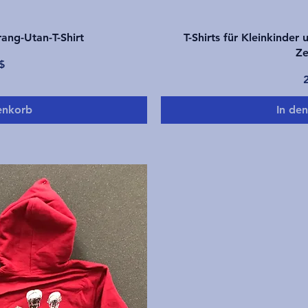
icht
Sch
rang-Utan-T-Shirt
T-Shirts für Kleinkinder 
Ze
$
P
enkorb
In de