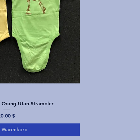
nellansicht
d Orang-Utan-Strampler
reis
20,00 $
n Warenkorb