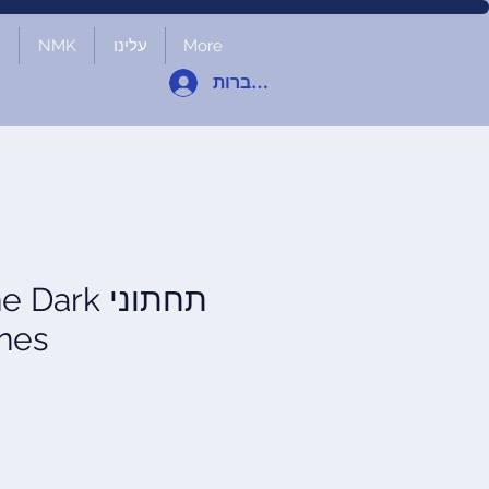
More
עלינו
NMK
ח
להתחברות
תחתוני ark
nes