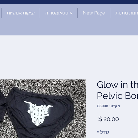
נות מתנות
New Page
אוסטאומטריה
יציקות אנושיות
Glow in the D
Pelvic Bo
מק"ט: GS008
מחיר
גודל
*