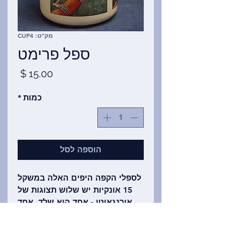
מק"ט: CUP4
ספל פרימט
מחיר
כמות
*
הוספה לסל
לספלי הקפה היפים האלה במשקל
15 אונקיות יש שלוש תצוגות של
אורנגאוטן - אחד הוא שלד, אחד
הוא שלד על גבי האורנגאוטן