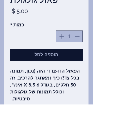
מחיר
כמות
*
הוספה לסל
הפאזל הדו-צדדי הזה (נכון, תמונה
בכל צד!) כיף ומאתגר להרכיב. זה
50 חלקים, בגודל 6 X 8.5 אינץ',
וכולל תמונות של גולגולות
טיבטיות.
(תמונת הפאזל באדיבות ד"ר דיאן
פראנס)