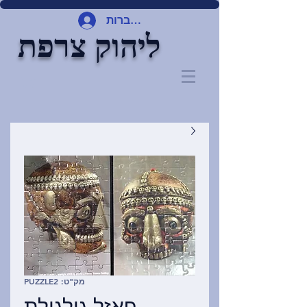
להתחברות
ליהוק צרפת
מק"ט: PUZZLE2
פאזל גולגולת