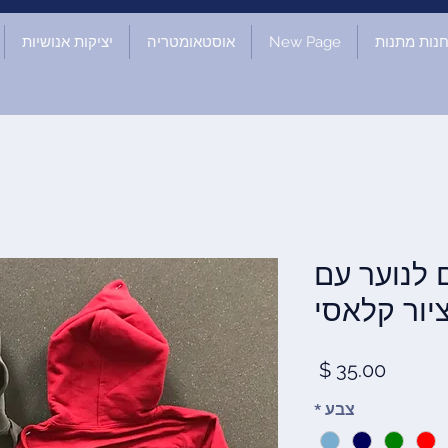
נות מתנות
New Page
אוסטאומטריה
יציקות אנושיות
#3;ונים לנוער עם
יור קלאסי
מחיר
צבע
*