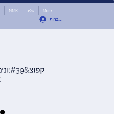
More
עלינו
NMK
ח
להתחברות
קפוצ&9
צ