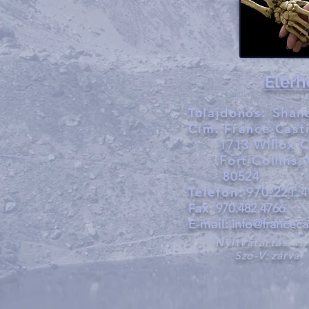
Elérh
Tulajdonos:
Shan
Cím:
France Cast
1713 Willox 
Fort Collins,
80524
Telefon:
970.221.
Fax:
970.482.4766
E-mail:
info@francec
Nyitvatartás:
H-
Szo-V:
zárva