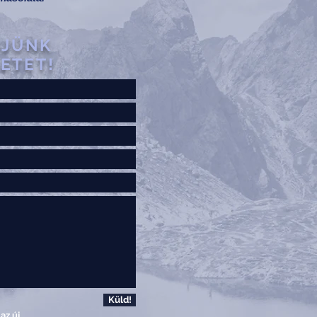
DJÜNK
ETET!
Küld!
az új