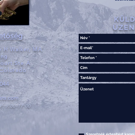
KÜL
ÜZEN
etőség
e H Walker, MA
ing
Court Ste A
 Colorado
4044
asts.com
P:
9:00-17:00
Szeretnék értesítést kapni 