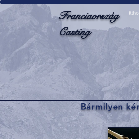
Franciaország
itth
Casting
Bármilyen kér