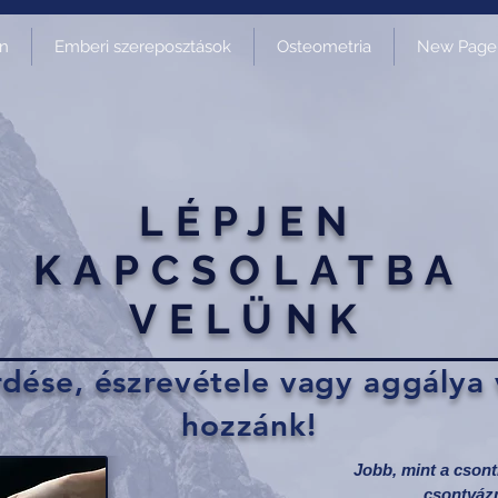
on
Emberi szereposztások
Osteometria
New Page
LÉPJEN
KAPCSOLATBA
VELÜNK
dése, észrevétele vagy aggálya 
hozzánk!
Jobb, mint a cso
csontváz