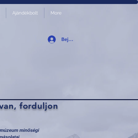
Ajándékbolt
More
Bejelentkezés
van, forduljon
ntmúzeum minőségi
másolatai