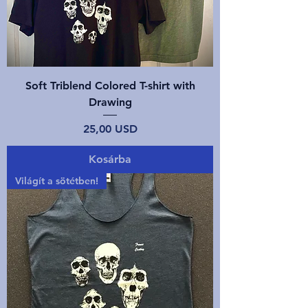
Soft Triblend Colored T-shirt with
Drawing
Ár
25,00 USD
Kosárba
Világít a sötétben!