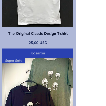
The Original Classic Design T-shirt
Ár
25,00 USD
Kosárba
Super Soft!