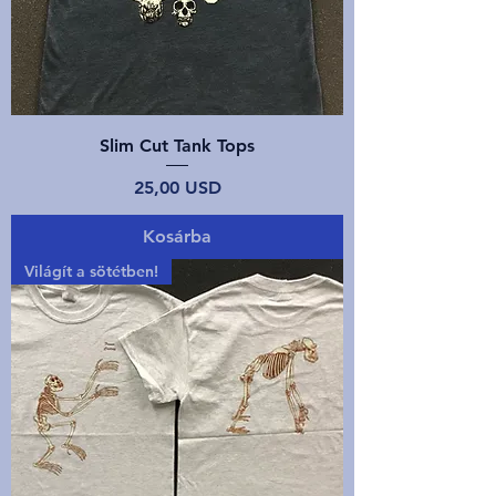
Slim Cut Tank Tops
Ár
25,00 USD
Kosárba
Világít a sötétben!