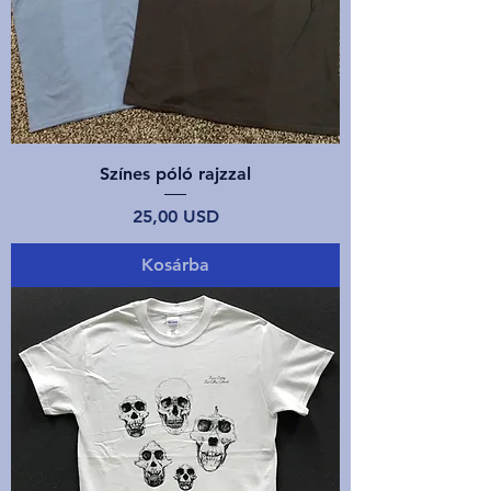
Színes póló rajzzal
Ár
25,00 USD
Kosárba