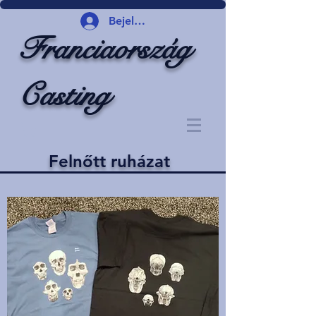
Bejelentkezés
Franciaország
Casting
Felnőtt ruházat