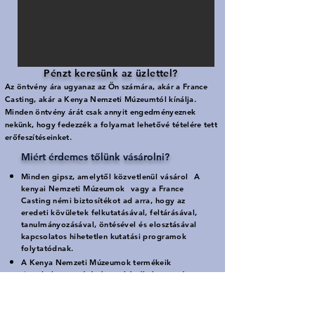
Pénzt keresünk az üzlettel?
​
Az öntvény ára ugyanaz az Ön számára, akár a France
Casting, akár a Kenya Nemzeti Múzeumtól kínálja.
Minden öntvény árát csak annyit engedményeznek
nekünk, hogy fedezzék a folyamat lehetővé tételére tett
erőfeszítéseinket.
Miért érdemes tőlünk vásárolni?
Minden gipsz, amelytől közvetlenül vásárol
A
kenyai Nemzeti Múzeumok
vagy a France
Casting némi biztosítékot ad arra, hogy az
eredeti kövületek felkutatásával, feltárásával,
tanulmányozásával, öntésével és elosztásával
kapcsolatos hihetetlen kutatási programok
folytatódnak.
A Kenya Nemzeti Múzeumok termékeik
tiszteletben tartását és azt kérték, hogy más
lehetséges források engedély nélkül ne
másolják le ezeket a termékeket.