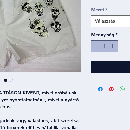
Méret
*
Választás
Mennyiség
*
RTÁSON KIVÉNT, mivel próbálunk
elyre nyomtathatnánk, mivel a gyártó
sajnos.
adnak vagy valakinek, akit szeretsz.
tó boxerek elöl és hátul lila vonallal