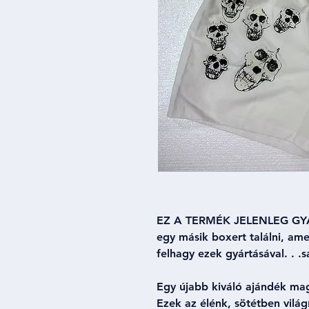
EZ A TERMÉK JELENLEG GYÁ
egy másik boxert találni, am
felhagy ezek gyártásával. . .
Egy újabb kiváló ajándék mag
Ezek az élénk, sötétben világí