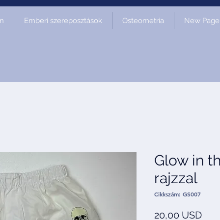
on
Emberi szereposztások
Osteometria
New Page
Glow in t
rajzzal
Cikkszám: GS007
Ár
20,00 USD