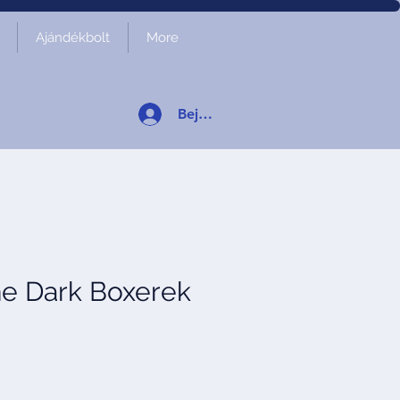
Ajándékbolt
More
Bejelentkezés
he Dark Boxerek