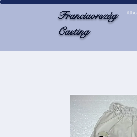
Franciaország
itth
Casting