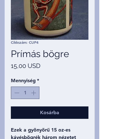
Cikkszám: CUP4
Prímás bögre
Ár
15,00 USD
Mennyiség
*
Kosárba
Ezek a gyönyörű 15 oz-es
kávésbögrék három nézetet