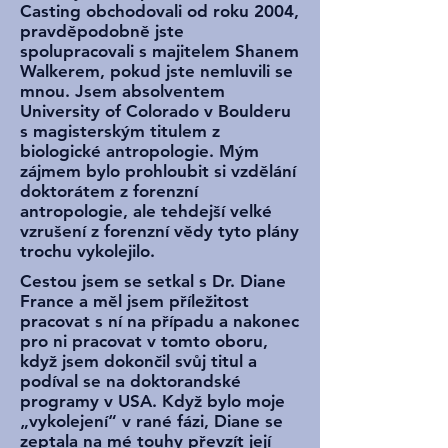
Casting obchodovali od roku 2004,
pravděpodobně jste
spolupracovali s majitelem Shanem
Walkerem, pokud jste nemluvili se
mnou. Jsem absolventem
University of Colorado v Boulderu
s magisterským titulem z
biologické antropologie. Mým
zájmem bylo prohloubit si vzdělání
doktorátem z forenzní
antropologie, ale tehdejší velké
vzrušení z forenzní vědy tyto plány
trochu vykolejilo.
Cestou jsem se setkal s Dr. Diane
France a měl jsem příležitost
pracovat s ní na případu a nakonec
pro ni pracovat v tomto oboru,
když jsem dokončil svůj titul a
podíval se na doktorandské
programy v USA. Když bylo moje
„vykolejení“ v rané fázi, Diane se
zeptala na mé touhy převzít její