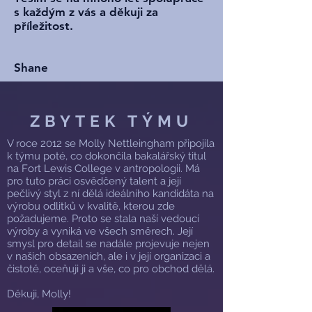
s každým z vás a děkuji za
příležitost.
Shane
ZBYTEK TÝMU
V roce 2012 se Molly Nettleingham připojila
k týmu poté, co dokončila bakalářský titul
na Fort Lewis College v antropologii. Má
pro tuto práci osvědčený talent a její
pečlivý styl z ní dělá ideálního kandidáta na
výrobu odlitků v kvalitě, kterou zde
požadujeme. Proto se stala naší vedoucí
výroby a vyniká ve všech směrech. Její
smysl pro detail se nadále projevuje nejen
v našich obsazeních, ale i v její organizaci a
čistotě, oceňuji ji a vše, co pro obchod dělá.
Děkuji, Molly!