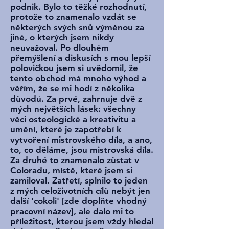
podnik. Bylo to těžké rozhodnutí,
protože to znamenalo vzdát se
některých svých snů výměnou za
jiné, o kterých jsem nikdy
neuvažoval. Po dlouhém
přemýšlení a diskusích s mou lepší
polovičkou jsem si uvědomil, že
tento obchod má mnoho výhod a
věřím, že se mi hodí z několika
důvodů. Za prvé, zahrnuje dvě z
mých největších lásek: všechny
věci osteologické a kreativitu a
umění, které je zapotřebí k
vytvoření mistrovského díla, a ano,
to, co děláme, jsou mistrovská díla.
Za druhé to znamenalo zůstat v
Coloradu, místě, které jsem si
zamiloval. Zatřetí, splnilo to jeden
z mých celoživotních cílů nebýt jen
další 'cokoli' [zde doplňte vhodný
pracovní název], ale dalo mi to
příležitost, kterou jsem vždy hledal