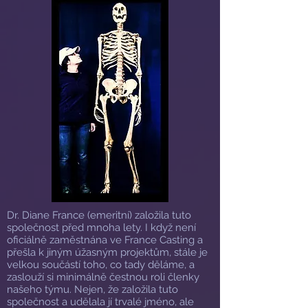
Dr. Diane France (emeritní) založila tuto
společnost před mnoha lety. I když není
oficiálně zaměstnána ve France Casting a
přešla k jiným úžasným projektům, stále je
velkou součástí toho, co tady děláme, a
zaslouží si minimálně čestnou roli členky
našeho týmu. Nejen, že založila tuto
společnost a udělala jí trvalé jméno, ale