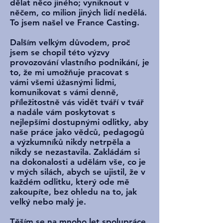
dělat něco jiného; vyniknout v
něčem, co milion jiných lidí nedělá.
To jsem našel ve France Casting.
Dalším velkým důvodem, proč
jsem se chopil této výzvy
provozování vlastního podnikání, je
to, že mi umožňuje pracovat s
vámi všemi úžasnými lidmi,
komunikovat s vámi denně,
příležitostně vás vidět tváří v tvář
a nadále vám poskytovat s
nejlepšími dostupnými odlitky, aby
naše práce jako vědců, pedagogů
a výzkumníků nikdy netrpěla a
nikdy se nezastavila. Zakládám si
na dokonalosti a udělám vše, co je
v mých silách, abych se ujistil, že v
každém odlitku, který ode mě
zakoupíte, bez ohledu na to, jak
velký nebo malý je.
Těším se na mnoho let spolupráce