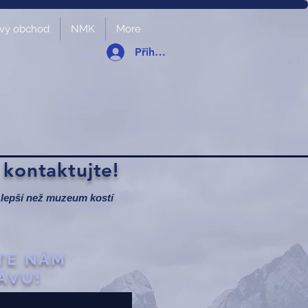
vý obchod
NMK
More
Přihlásit se
kontaktujte!
y lepší než muzeum kostí
TE NÁM
ÁVU!