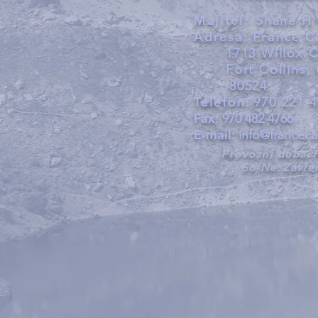
Majitel:
Shane H 
Adresa:
France C
1713 Willox 
Fort Collins,
80524
Telefon:
970.221.
Fax:
970 482 4766
E-mail:
info@francec
Provozní doba:
So-Ne:
Zavře