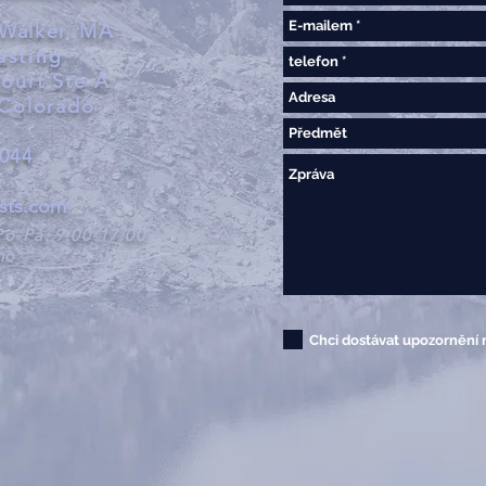
Walker, MA
asting
Court Ste A
 Colorado
4044
asts.com
Po-Pá:
9:00-17:00
no
Chci dostávat upozornění 