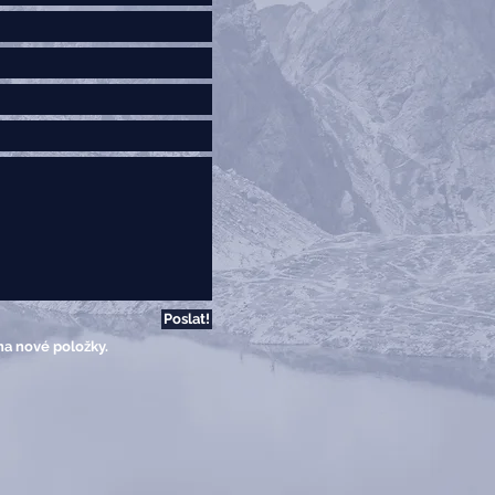
Poslat!
na nové položky.