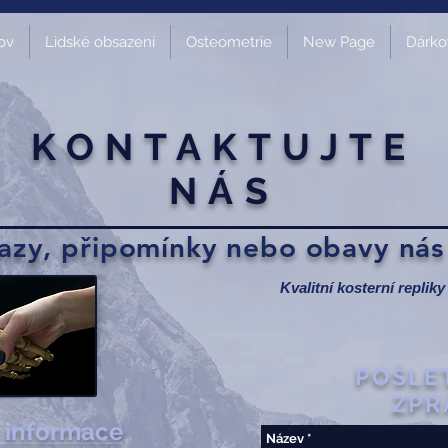
ov
Lidské obsazení
Osteometrie
New Page
Dárko
KONTAKTUJTE
NÁS
tazy, připomínky nebo obavy nás 
Kvalitní kosterní replik
POŠLE
ZPR
 informace