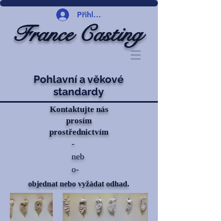
Přihlásit se
France Casting
Pohlavní a věkové
standardy
Kontaktujte nás
prosím
prostřednictvím
-
neb
o-
objednat nebo vyžádat odhad.