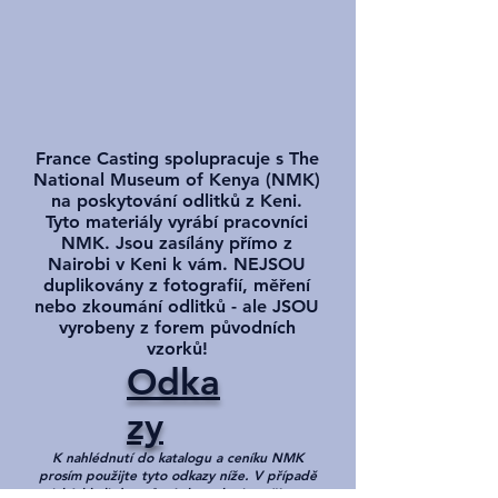
France Casting spolupracuje s The
National Museum of Kenya (NMK)
na poskytování odlitků z Keni.
Tyto materiály vyrábí pracovníci
NMK. Jsou zasílány přímo z
Nairobi v Keni k vám. NEJSOU
duplikovány z fotografií, měření
nebo zkoumání odlitků - ale JSOU
vyrobeny z forem původních
vzorků!
Odka
zy
K nahlédnutí do katalogu a ceníku NMK
prosím použijte tyto odkazy níže. V případě
jakýchkoli dotazů nás kontaktujte přímo.