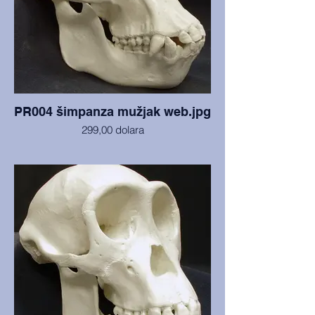
PR004 šimpanza mužjak web.jpg
299,00 dolara
Lubanja i mandibula u izvrsnom stanju, sa
Sveučilišta Arizona State. Split lubanje
prikazuje endokranijske detalje. (Trenutno
nemamo fotografiju podijeljene lubanje, ali
radi se o istom glumcu.