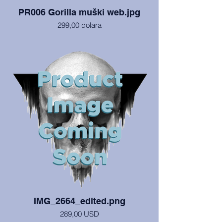
PR006 Gorilla muški web.jpg
299,00 dolara
Ovaj mužjak je u izvrsnom stanju, sa
Sveučilišta Northern Illinois, DeKalb.
IMG_2664_edited.png
289,00 USD