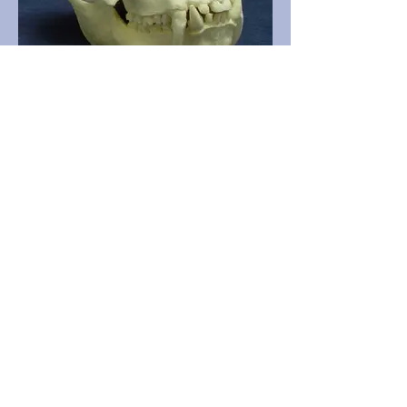
PR114496_siamang.jpg
189,00 USD
Muška lubanja Siamang gibona, u
izvrsnom stanju.