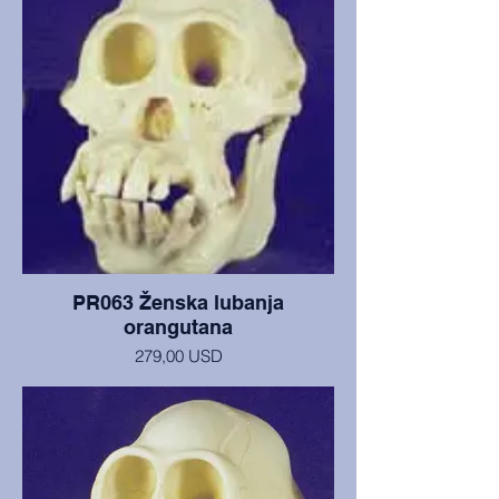
Zubi su mu umjereno istrošeni, ali je
lubanja u izvrsnom stanju.
PR063 Ženska lubanja
orangutana
279,00 USD
Lubanja i donja čeljust žene stare 23
godine, u izvrsnom stanju.