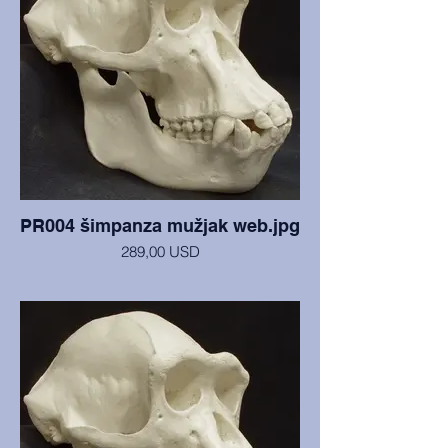
PR004 šimpanza mužjak web.jpg
289,00 USD
Lubanja i mandibula u izvrsnom stanju. Sa
Sveučilišta Arizona State