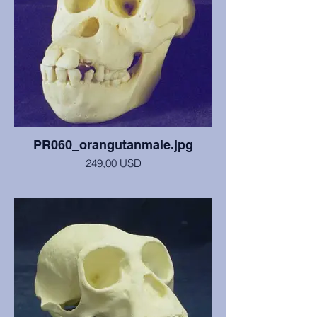
PR060_orangutanmale.jpg
249,00 USD
Lubanja i mandibula mužjaka od 7 godina
(2. kutnjaci tek izbijaju), u dobrom stanju.