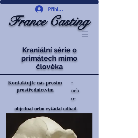
Přihlásit se
France Casting
Kraniální série o
primátech mimo
člověka
-
Kontaktujte nás prosím
prostřednictvím
neb
o-
objednat nebo vyžádat odhad.