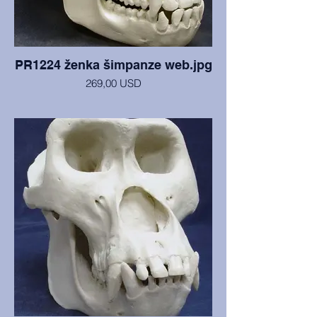
PR1224 ženka šimpanze web.jpg
269,00 USD
Lubanja i mandibula, iz Muzeja čovjeka u
San Diegu, u savršenom su stanju.