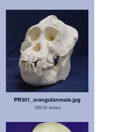
Lubanja i mandibula sa rekonstruiranim
zubima i područjem apscesa, inače je u
odličnom stanju. Sa Sveučilišta Kansas
State, Manhattan.
PR301_orangutanmale.jpg
299,00 dolara
Lubanja i mandibula odraslog mužjaka
Pongo pygmaeus s Bornea koji je
preminuo od ozljeda drugog orangutana.