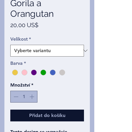
Gorila a
Orangutan
Cena
20,00 US$
Velikost
*
Barva
*
Množství
*
Přidat do košíku
Tento design se vyznačuje