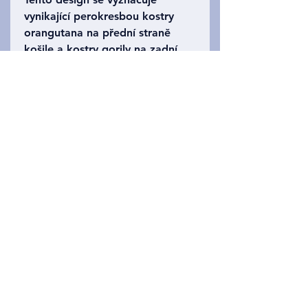
vynikající perokresbou kostry
orangutana na přední straně
košile a kostry gorily na zadní
straně. Oba svítí ve tmě! K
dispozici v košili jasanové barvy.
Dostupné také ve velikostech
pro kojence a dospělé!
Privacy Policy
Kontaktujte nás