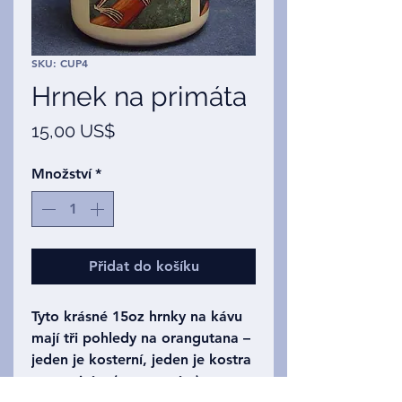
SKU: CUP4
Hrnek na primáta
Cena
15,00 US$
Množství
*
Přidat do košíku
Tyto krásné 15oz hrnky na kávu
mají tři pohledy na orangutana –
jeden je kosterní, jeden je kostra
na masitém (a srstnatém)