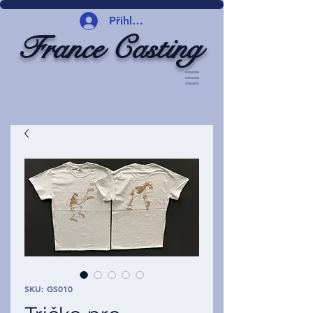
Přihlásit se
France Casting
SKU: GS010