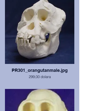
odličnom stanju. Sa Sveučilišta Kansas
State, Manhattan.
PR301_orangutanmale.jpg
299,00 dolara
Lubanja i mandibula odraslog mužjaka
Pongo pygmaeus s Bornea koji je
preminuo od ozljeda drugog orangutana.
Zubi su mu umjereno istrošeni, ali je
lubanja u izvrsnom stanju.