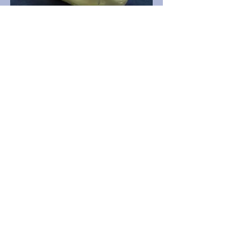
PR114496_siamang.jpg
189,00 USD
Muška lubanja Siamang gibona, u
izvrsnom stanju.