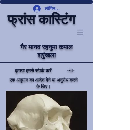
लॉगिन करें
फ्रांस कास्टिंग
गैर मानव रहनुमा कपाल
श्रृंखला
-या-
कृपया हमसे संपर्क करें
एक अनुमान का आदेश देने या अनुरोध करने
के लिए।