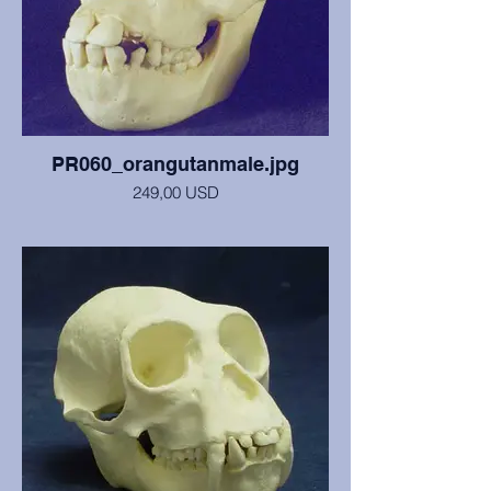
PR060_orangutanmale.jpg
249,00 USD
Lubanja i mandibula mužjaka od 7 godina
(2. kutnjaci tek izbijaju), u dobrom stanju.