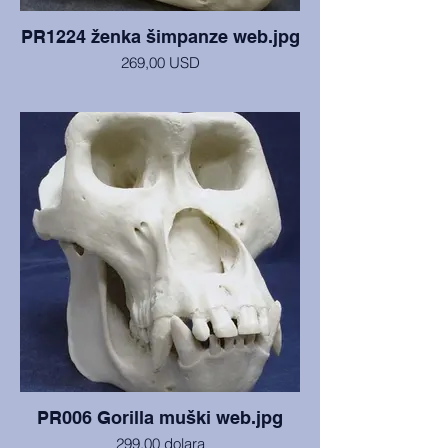
PR1224 ženka šimpanze web.jpg
269,00 USD
Lubanja i mandibula, iz Muzeja čovjeka u
San Diegu, u savršenom su stanju.
PR006 Gorilla muški web.jpg
299,00 dolara