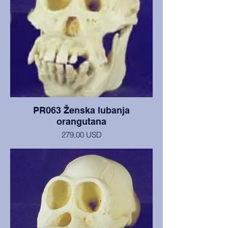
PR063 Ženska lubanja
orangutana
279,00 USD
Lubanja i donja čeljust žene stare 23
godine, u izvrsnom stanju.