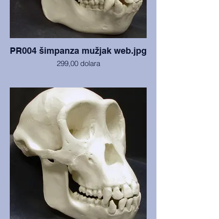
PR004 šimpanza mužjak web.jpg
299,00 dolara
Lubanja i mandibula u izvrsnom stanju, sa
Sveučilišta Arizona State. Split lubanje
prikazuje endokranijske detalje. (Trenutno
nemamo fotografiju podijeljene lubanje, ali
radi se o istom glumcu.