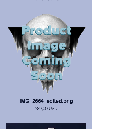
Ovaj mužjak je u izvrsnom stanju, sa
Sveučilišta Northern Illinois, DeKalb.
IMG_2664_edited.png
289,00 USD
Lubanja i mandibula sa rekonstruiranim
zubima i područjem apscesa, inače je u