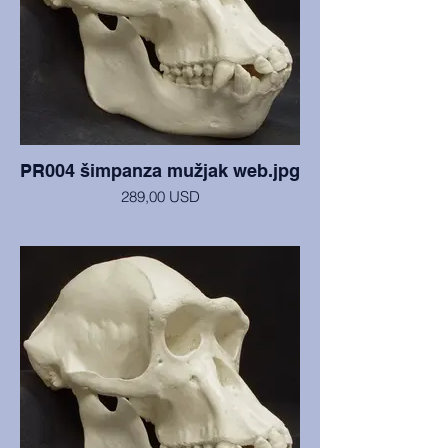
PR004 šimpanza mužjak web.jpg
289,00 USD
Lubanja i mandibula u izvrsnom stanju. Sa
Sveučilišta Arizona State