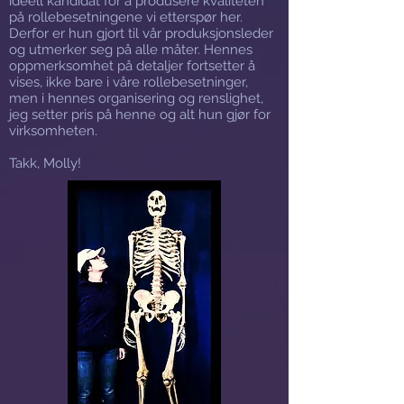
ideell kandidat for å produsere kvaliteten
på rollebesetningene vi etterspør her.
Derfor er hun gjort til vår produksjonsleder
og utmerker seg på alle måter. Hennes
oppmerksomhet på detaljer fortsetter å
vises, ikke bare i våre rollebesetninger,
men i hennes organisering og renslighet,
jeg setter pris på henne og alt hun gjør for
virksomheten.
Takk, Molly!