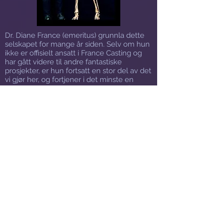
Dr. Diane France (emeritus) grunnla dette
selskapet for mange år siden. Selv om hun
ikke er offisielt ansatt i France Casting og
har gått videre til andre fantastiske
prosjekter, er hun fortsatt en stor del av det
vi gjør her, og fortjener i det minste en
æresrolle som medlem av teamet vårt.
Ikke bare fant hun dette selskapet og
skapte et varig navn for det, men hun
fortsetter også å jobbe som entreprenør for
alle våre støpebehov, spesielt de virkelig
vanskelige gjenstandene som få om noen
andre mennesker i verden kunne forme så
godt. Hennes mangeårige kunnskap og
erfaring med å støpe og støpe gjenstander
fra hele verden er en uvurderlig ressurs
som er uunnværlig for det vi gjør. Hun er
også en god klangbunn for alle problemer,
bekymringer eller ideer vi måtte ha for å
endre og forbedre virksomheten. Hun er
en konstant støtte på så mange måter og