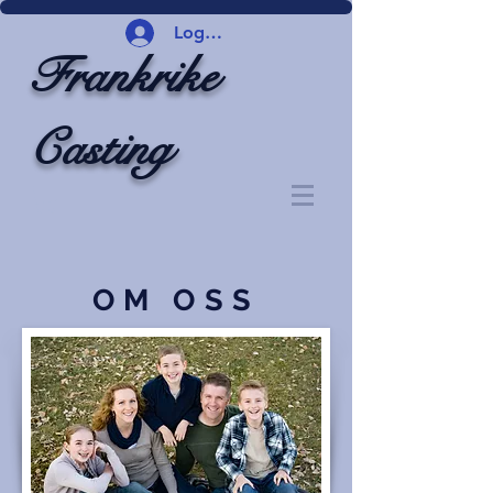
Logg inn
Frankrike
Casting
OM OSS