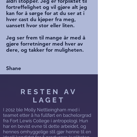
aldri stopper. Jeg er forpliktet til
fortreffelighet og vil gjøre alt jeg
kan for å sørge for at du ser at i
hver cast du kjøper fra meg,
uansett hvor stor eller liten.
Jeg ser frem til mange år med å
gjøre forretninger med hver av
dere, og takker for muligheten.
Shane
RESTEN AV
LAGET
I 2012 ble Molly Nettleingham med i
teamet etter å ha fullført en bachelorgrad
fra Fort Lewis College i antropologi. Hun
har en bevist evne til dette arbeidet, og
hennes omhyggelige stil gjør henne til en