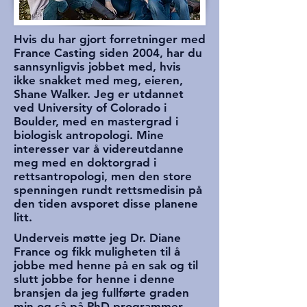
Hvis du har gjort forretninger med
France Casting siden 2004, har du
sannsynligvis jobbet med, hvis
ikke snakket med meg, eieren,
Shane Walker. Jeg er utdannet
ved University of Colorado i
Boulder, med en mastergrad i
biologisk antropologi. Mine
interesser var å videreutdanne
meg med en doktorgrad i
rettsantropologi, men den store
spenningen rundt rettsmedisin på
den tiden avsporet disse planene
litt.
Underveis møtte jeg Dr. Diane
France og fikk muligheten til å
jobbe med henne på en sak og til
slutt jobbe for henne i denne
bransjen da jeg fullførte graden
min og så på PhD-programmer