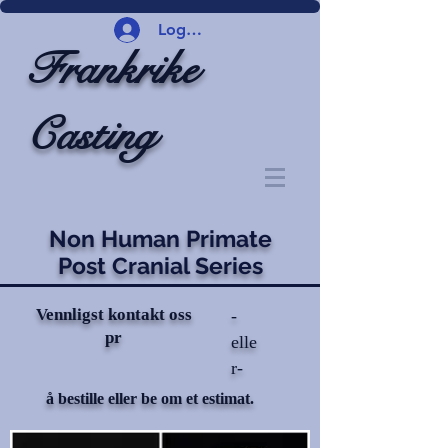
Logg inn
Frankrike
Casting
Non Human Primate
Post Cranial Series
Vennligst kontakt oss
-
pr
elle
r-
å bestille eller be om et estimat.