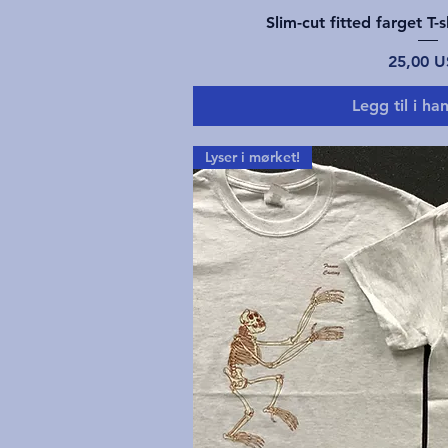
Hurtigvis
Slim-cut fitted farget T
Pris
25,00 
Legg til i ha
Lyser i mørket!