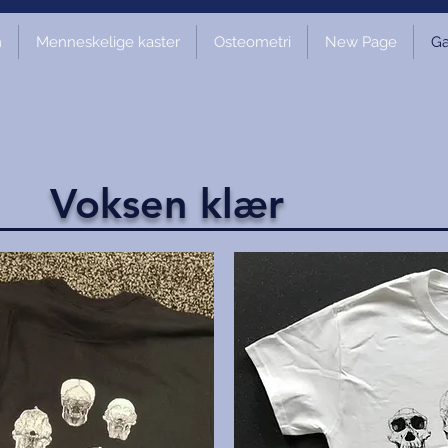
m
Menneskelige kaster
Osteometri
New Page
Ga
Voksen klær