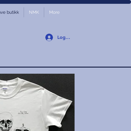
ve butikk
NMK
More
Logg inn