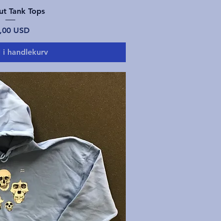
tigvisning
ut Tank Tops
is
,00 USD
l i handlekurv