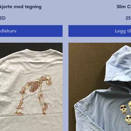
ning
Hur
-skjorte med tegning
Slim C
Pr
USD
25
ndlekurv
Legg ti