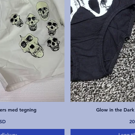
ning
Hur
ers med tegning
Glow in the Dark
Pr
USD
20
ndlekurv
Legg ti