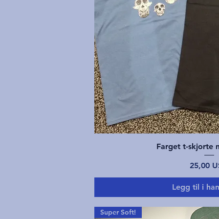
Hurtigvis
Farget t-skjorte
Pris
25,00 
Legg til i ha
Super Soft!