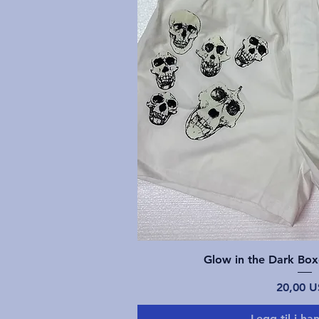
Hurtigvis
Glow in the Dark Box
Pris
20,00 
Legg til i ha