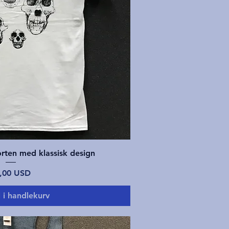
tigvisning
orten med klassisk design
is
,00 USD
l i handlekurv