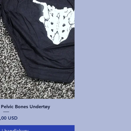
tigvisning
 Pelvic Bones Undertøy
is
,00 USD
l i handlekurv