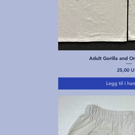
Hurtigvis
Adult Gorilla and Or
Pris
25,00 
Legg til i ha