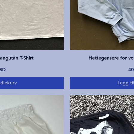
ning
Hur
angutan T-Shirt
Hettegensere for vo
Pr
USD
40
ndlekurv
Legg ti