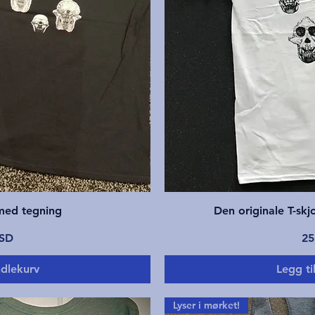
ning
Hur
 med tegning
Den originale T-skj
Pr
USD
25
ndlekurv
Legg ti
Lyser i mørket!