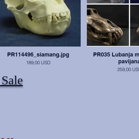
PR114496_siamang.jpg
PR035 Lubanja m
pavijan
189,00 USD
259,00 U
Muška lubanja Siamang gibona, u
 Sale
izvrsnom stanju.
Lubanja i mandibula u iz
vrlo velikim očnjacima
završnu obradu, raspitaj