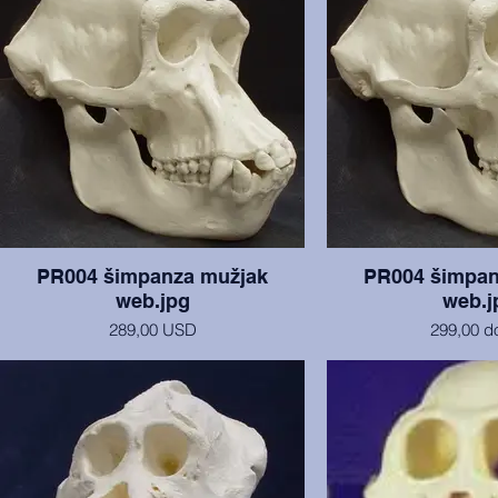
PR004 šimpanza mužjak
PR004 šimpan
web.jpg
web.j
289,00 USD
299,00 d
Lubanja i mandibula u izvrsnom stanju.
Lubanja i mandibula u
Sa Sveučilišta Arizona State
sa Sveučilišta Arizona S
prikazuje endokranijske
nemamo fotografiju podij
radi se o isto