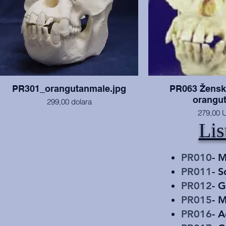
PR301_orangutanmale.jpg
PR063 Žensk
orangu
299,00 dolara
279,00 
Lubanja i mandibula odraslog mužjaka
Lis
Pongo pygmaeus s Bornea koji je
Lubanja i donja čelju
preminuo od ozljeda drugog orangutana.
godine, u izvrs
Zubi su mu umjereno istrošeni, ali je
lubanja u izvrsnom stanju.
PR010
- 
PR011
- S
PR012
- 
PR015
- 
PR016
- A