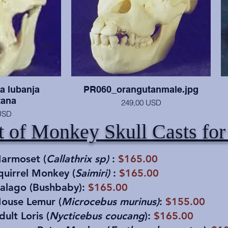
a lubanja
PR060_orangutanmale.jpg
tana
249,00 USD
USD
Lubanja i mandibula mužjaka od 7 godina
t of Monkey Skull Casts for
(2. kutnjaci tek izbijaju), u dobrom stanju.
st žene stare 23
nom stanju.
Marmoset (
Callathrix sp)
:
$165.00
quirrel Monkey (
Saimiri)
:
$165.00
Galago (Bushbaby):
$165.00
Mouse Lemur (
Microcebus murinus)
:
$155.00
dult Loris (
Nycticebus coucang
):
$165.00