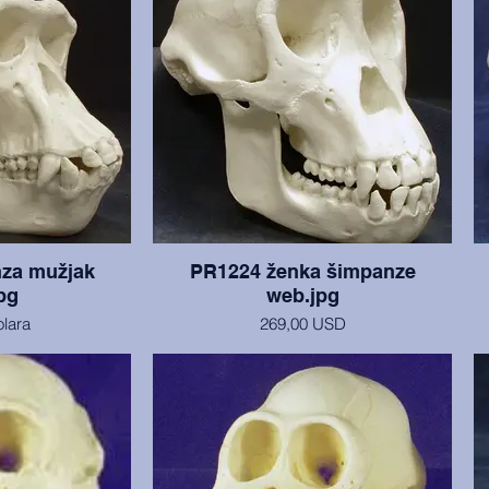
za mužjak
PR1224 ženka šimpanze
pg
web.jpg
olara
269,00 USD
 izvrsnom stanju,
Lubanja i mandibula, iz Muzeja čovjeka u
tate. Split lubanje
San Diegu, u savršenom su stanju.
 detalje. (Trenutno
eljene lubanje, ali
m glumcu.