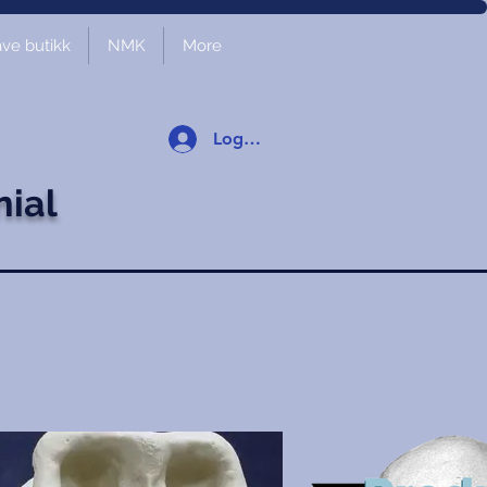
ve butikk
NMK
More
Logg inn
nial