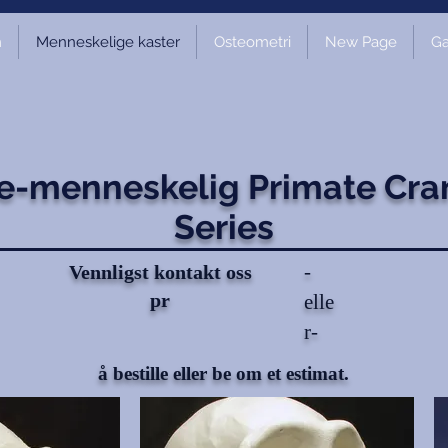
m
Menneskelige kaster
Osteometri
New Page
Ga
e-menneskelig Primate Cra
Series
-
Vennligst kontakt oss
pr
elle
r-
å bestille eller be om et estimat.