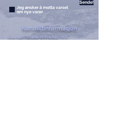
Sende!
Jeg ønsker å motta varsel
om nye varer.
Kontaktinformasjon
Eieren:
Shane H Walker, MA
Adresse:
France Casting
1713 Willox Court Ste A
Fort Collins, Colorado
80524
Telefon:
970.221.4044
Faks:
970.482.4766
E-post:
info@francecasts.com
Åpningstider:
Man-fre:
9.00-
17.00
Lør-søn:
Stengt
Privacy Policy
Kontakt oss