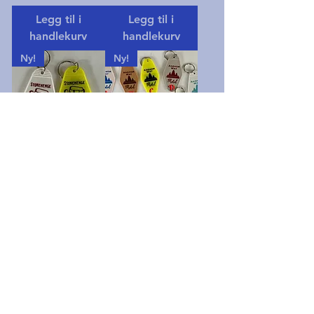
Legg til i
Legg til i
handlekurv
handlekurv
Ny!
Ny!
Stonehenge
Angkor Wat
Motel
Motel Keychain
Pris
Pris
10,00 USD
10,00 USD
Legg til i
Legg til i
handlekurv
handlekurv