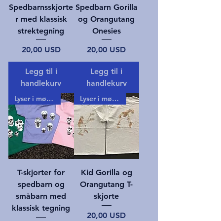
Spedbarnsskjorte
Spedbarn Gorilla
r med klassisk
og Orangutang
strektegning
Onesies
Pris
Pris
20,00 USD
20,00 USD
Legg til i
Legg til i
handlekurv
handlekurv
Lyser i mørket!
Lyser i mørket!
T-skjorter for
Kid Gorilla og
spedbarn og
Orangutang T-
småbarn med
skjorte
klassisk tegning
Pris
20,00 USD