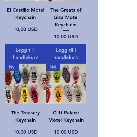
El Castillo Motel
The Greats of
Keychain
Giza Motel
Keychains
Pris
10,00 USD
Pris
10,00 USD
Legg til i
Legg til i
handlekurv
handlekurv
Ny!
Ny!
The Treasury
Cliff Palace
Keychain
Motel Keychain
Pris
Pris
10,00 USD
10,00 USD