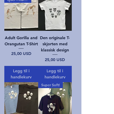
Adult Gorilla and
Den originale T-
Orangutan T-Shirt
skjorten med
klassisk design
Pris
25,00 USD
Pris
25,00 USD
Legg til i
Legg til i
handlekurv
handlekurv
Super Soft!