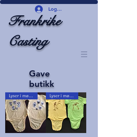
Logg inn
Frankrike
Casting
Gave
butikk
Lyser i mørket!
Lyser i mørket!