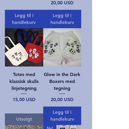
Pris
20,00 USD
Legg til i
Legg til i
handlekurv
handlekurv
Totes med
Glow in the Dark
klassisk skulls
Boxers med
linjetegning
tegning
Pris
Pris
15,00 USD
20,00 USD
Legg til i
Utsolgt
handlekurv
Ny!