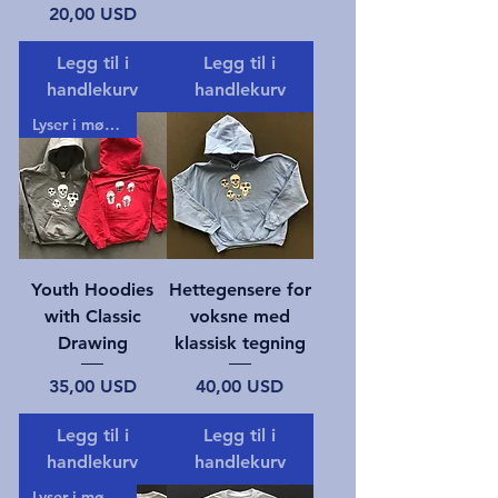
Pris
20,00 USD
Legg til i
Legg til i
handlekurv
handlekurv
Lyser i mørket!
Youth Hoodies
Hettegensere for
with Classic
voksne med
Drawing
klassisk tegning
Pris
Pris
35,00 USD
40,00 USD
Legg til i
Legg til i
handlekurv
handlekurv
Lyser i mørket!