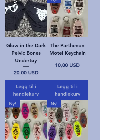
Glow in the Dark
The Parthenon
Pelvic Bones
Motel Keychain
Undertøy
Pris
10,00 USD
Pris
20,00 USD
Legg til i
Legg til i
handlekurv
handlekurv
Ny!
Ny!