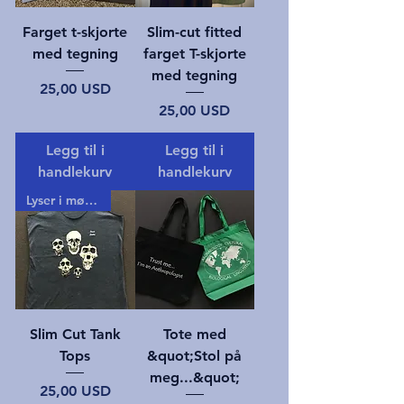
Farget t-skjorte
Slim-cut fitted
med tegning
farget T-skjorte
med tegning
Pris
25,00 USD
Pris
25,00 USD
Legg til i
Legg til i
handlekurv
handlekurv
Lyser i mørket!
Slim Cut Tank
Tote med
Tops
&quot;Stol på
meg...&quot;
Pris
25,00 USD