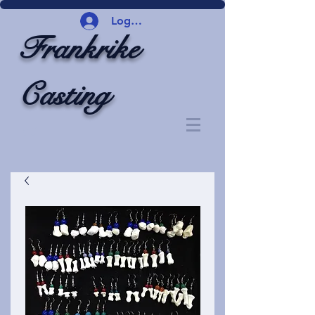
Logg inn
Frankrike
Casting