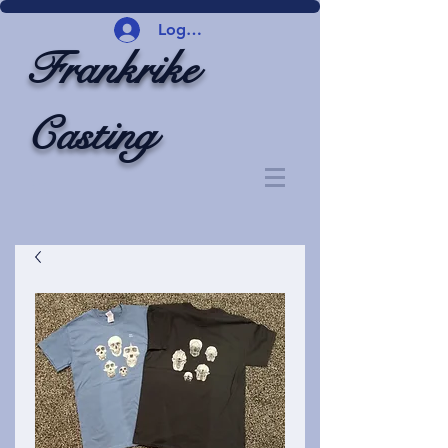
Logg inn
Frankrike
Casting