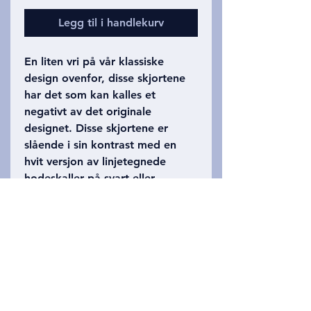
Legg til i handlekurv
En liten vri på vår klassiske
design ovenfor, disse skjortene
har det som kan kalles et
negativt av det originale
designet. Disse skjortene er
slående i sin kontrast med en
hvit versjon av linjetegnede
hodeskaller på svart eller
forskjellige fargede bakgrunner.
Fremre visninger vises på
forsiden av skjortene med bakre
visninger på baksiden som med
den klassiske tegneskjorten.
Også tilgjengelig i Glow-in-the-
Dark. Sjekk om våre årlige innfall